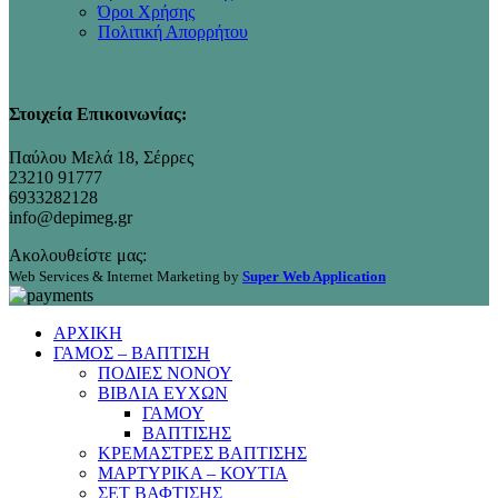
Όροι Χρήσης
Πολιτική Απορρήτου
Στοιχεία Επικοινωνίας:
Παύλου Μελά 18, Σέρρες
23210 91777
6933282128
info@depimeg.gr
Ακολουθείστε μας:
Web Services & Internet Marketing by
Super Web Application
ΑΡΧΙΚΗ
ΓΑΜΟΣ – ΒΑΠΤΙΣΗ
ΠΟΔΙΕΣ ΝΟΝΟΥ
ΒΙΒΛΙΑ ΕΥΧΩΝ
ΓΑΜΟΥ
ΒΑΠΤΙΣΗΣ
ΚΡΕΜΑΣΤΡΕΣ ΒΑΠΤΙΣΗΣ
ΜΑΡΤΥΡΙΚΑ – ΚΟΥΤΙΑ
ΣΕΤ ΒΑΦΤΙΣΗΣ