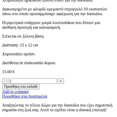
Χειροποίητο ημικύκλιο ξύλινο σταντ για την δασκάλα.
Διακοσμημένο με φλοράλ κρεμαστό στρογγυλό 10 εκατοστών
πάνω στο οποίο προσαρμόσαμε αφιέρωση για την δασκάλα.
Περιμετρικά υπάρχουν μικρά λουλουδάκια που δίνουν μια
αίσθηση δροσερή και καλοκαιρινή.
Στέκεται σε ξύλινη βάση.
Διάσταση: 15 x 12 cm
Χειροποίητο προϊόν.
Διατίθεται σε συσκευασία δώρου.
15.00
€
Σταντ
οβάλ
Προσθήκη στο καλάθι
-
Add to compare
Floral
Προσθήκη στα Αγαπημένα
Teacher-
ποσότητα
Αναζητώντας το τέλειο δώρο για την δασκάλα που έχει σημαντική
σημασία στη ζωή σας. Αυτό το σχέδιο είναι η ιδανική επιλογή!