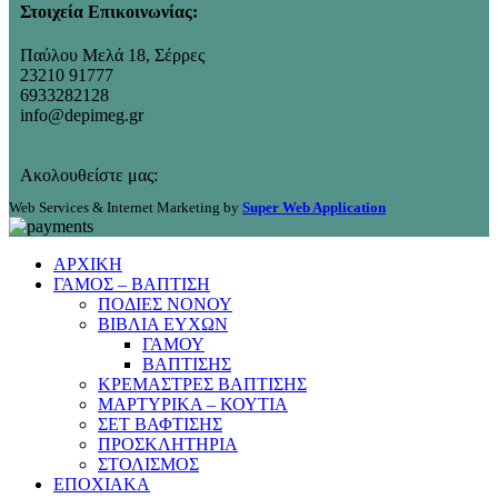
Στοιχεία Επικοινωνίας:
Παύλου Μελά 18, Σέρρες
23210 91777
6933282128
info@depimeg.gr
Ακολουθείστε μας:
Web Services & Internet Marketing by
Super Web Application
ΑΡΧΙΚΗ
ΓΑΜΟΣ – ΒΑΠΤΙΣΗ
ΠΟΔΙΕΣ ΝΟΝΟΥ
ΒΙΒΛΙΑ ΕΥΧΩΝ
ΓΑΜΟΥ
ΒΑΠΤΙΣΗΣ
ΚΡΕΜΑΣΤΡΕΣ ΒΑΠΤΙΣΗΣ
ΜΑΡΤΥΡΙΚΑ – ΚΟΥΤΙΑ
ΣΕΤ ΒΑΦΤΙΣΗΣ
ΠΡΟΣΚΛΗΤΗΡΙΑ
ΣΤΟΛΙΣΜΟΣ
ΕΠΟΧΙΑΚΑ