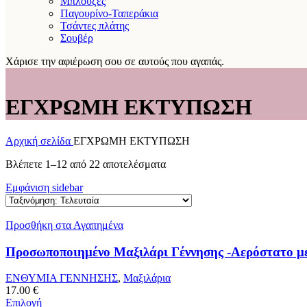
Μπλούζες
Παγουρίνο-Ταπεράκια
Τσάντες πλάτης
Σουβέρ
Χάρισε την αφιέρωση σου σε αυτούς που αγαπάς.
ΕΓΧΡΩΜΗ ΕΚΤΥΠΩΣΗ
Αρχική σελίδα
ΕΓΧΡΩΜΗ ΕΚΤΥΠΩΣΗ
Sorted
Βλέπετε 1–12 από 22 αποτελέσματα
by
Εμφάνιση sidebar
latest
Προσθήκη στα Αγαπημένα
Προσωποποιημένο Μαξιλάρι Γέννησης -Αερόστατο μ
ΕΝΘΥΜΙΑ ΓΕΝΝΗΣΗΣ
,
Μαξιλάρια
17.00
€
Επιλογή