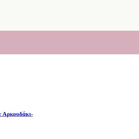
ε Αρκουδάκι-