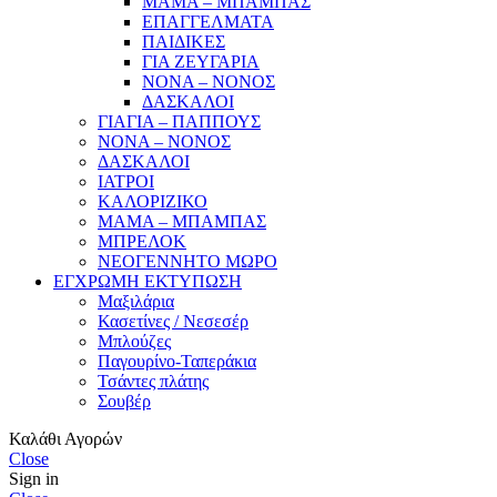
ΜΑΜΑ – ΜΠΑΜΠΑΣ
ΕΠΑΓΓΕΛΜΑΤΑ
ΠΑΙΔΙΚΕΣ
ΓΙΑ ΖΕΥΓΑΡΙΑ
ΝΟΝΑ – ΝΟΝΟΣ
ΔΑΣΚΑΛΟΙ
ΓΙΑΓΙΑ – ΠΑΠΠΟΥΣ
ΝΟΝΑ – ΝΟΝΟΣ
ΔΑΣΚΑΛΟΙ
ΙΑΤΡΟΙ
ΚΑΛΟΡΙΖΙΚΟ
ΜΑΜΑ – ΜΠΑΜΠΑΣ
ΜΠΡΕΛΟΚ
ΝΕΟΓΕΝΝΗΤΟ ΜΩΡΟ
ΕΓΧΡΩΜΗ ΕΚΤΥΠΩΣΗ
Μαξιλάρια
Κασετίνες / Νεσεσέρ
Μπλούζες
Παγουρίνο-Ταπεράκια
Τσάντες πλάτης
Σουβέρ
Καλάθι Αγορών
Close
Sign in