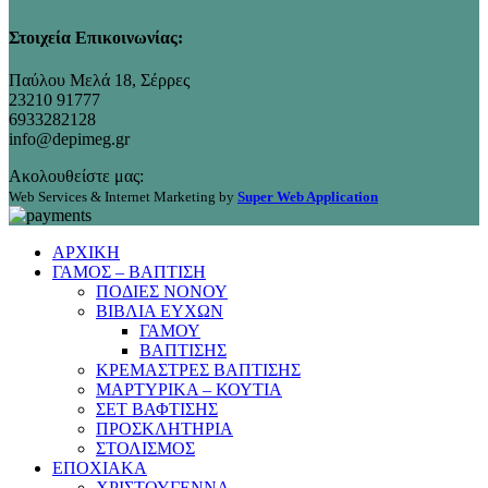
Στοιχεία Επικοινωνίας:
Παύλου Μελά 18, Σέρρες
23210 91777
6933282128
info@depimeg.gr
Ακολουθείστε μας:
Web Services & Internet Marketing by
Super Web Application
ΑΡΧΙΚΗ
ΓΑΜΟΣ – ΒΑΠΤΙΣΗ
ΠΟΔΙΕΣ ΝΟΝΟΥ
ΒΙΒΛΙΑ ΕΥΧΩΝ
ΓΑΜΟΥ
ΒΑΠΤΙΣΗΣ
ΚΡΕΜΑΣΤΡΕΣ ΒΑΠΤΙΣΗΣ
ΜΑΡΤΥΡΙΚΑ – ΚΟΥΤΙΑ
ΣΕΤ ΒΑΦΤΙΣΗΣ
ΠΡΟΣΚΛΗΤΗΡΙΑ
ΣΤΟΛΙΣΜΟΣ
ΕΠΟΧΙΑΚΑ
ΧΡΙΣΤΟΥΓΕΝΝΑ