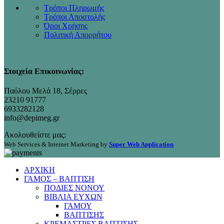
Τρόποι Πληρωμής
Τρόποι Αποστολής
Όροι Χρήσης
Πολιτική Απορρήτου
Στοιχεία Επικοινωνίας:
Παύλου Μελά 18, Σέρρες
23210 91777
6933282128
info@depimeg.gr
Ακολουθείστε μας:
Web Services & Internet Marketing by
Super Web Application
ΑΡΧΙΚΗ
ΓΑΜΟΣ – ΒΑΠΤΙΣΗ
ΠΟΔΙΕΣ ΝΟΝΟΥ
ΒΙΒΛΙΑ ΕΥΧΩΝ
ΓΑΜΟΥ
ΒΑΠΤΙΣΗΣ
ΚΡΕΜΑΣΤΡΕΣ ΒΑΠΤΙΣΗΣ