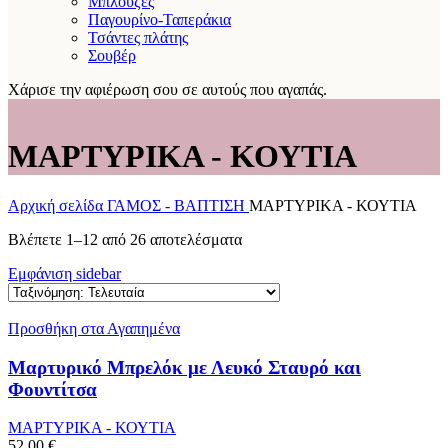
Μπλούζες
Παγουρίνο-Ταπεράκια
Τσάντες πλάτης
Σουβέρ
Χάρισε την αφιέρωση σου σε αυτούς που αγαπάς.
ΜΑΡΤΥΡΙΚΑ - ΚΟΥΤΙΑ
Αρχική σελίδα
ΓΑΜΟΣ - ΒΑΠΤΙΣΗ
ΜΑΡΤΥΡΙΚΑ - ΚΟΥΤΙΑ
Sorted
Βλέπετε 1–12 από 26 αποτελέσματα
by
Εμφάνιση sidebar
latest
Προσθήκη στα Αγαπημένα
Μαρτυρικό Μπρελόκ με Λευκό Σταυρό και
Φουντίτσα
ΜΑΡΤΥΡΙΚΑ - ΚΟΥΤΙΑ
52.00
€