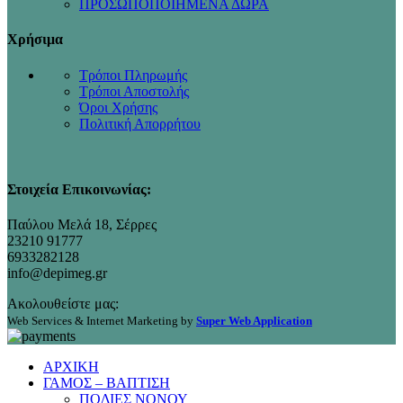
ΠΡΟΣΩΠΟΠΟΙΗΜΕΝΑ ΔΩΡΑ
Χρήσιμα
Τρόποι Πληρωμής
Τρόποι Αποστολής
Όροι Χρήσης
Πολιτική Απορρήτου
Στοιχεία Επικοινωνίας:
Παύλου Μελά 18, Σέρρες
23210 91777
6933282128
info@depimeg.gr
Ακολουθείστε μας:
Web Services & Internet Marketing by
Super Web Application
ΑΡΧΙΚΗ
ΓΑΜΟΣ – ΒΑΠΤΙΣΗ
ΠΟΔΙΕΣ ΝΟΝΟΥ