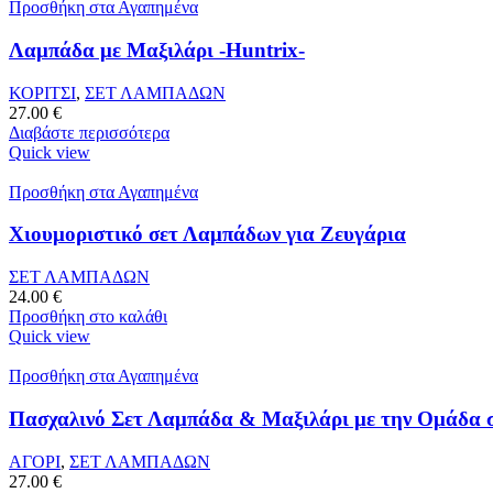
Προσθήκη στα Αγαπημένα
Λαμπάδα με Μαξιλάρι -Huntrix-
ΚΟΡΙΤΣΙ
,
ΣΕΤ ΛΑΜΠΑΔΩΝ
27.00
€
Διαβάστε περισσότερα
Quick view
Προσθήκη στα Αγαπημένα
Χιουμοριστικό σετ Λαμπάδων για Ζευγάρια
ΣΕΤ ΛΑΜΠΑΔΩΝ
24.00
€
Προσθήκη στο καλάθι
Quick view
Προσθήκη στα Αγαπημένα
Πασχαλινό Σετ Λαμπάδα & Μαξιλάρι με την Ομάδα 
ΑΓΟΡΙ
,
ΣΕΤ ΛΑΜΠΑΔΩΝ
27.00
€