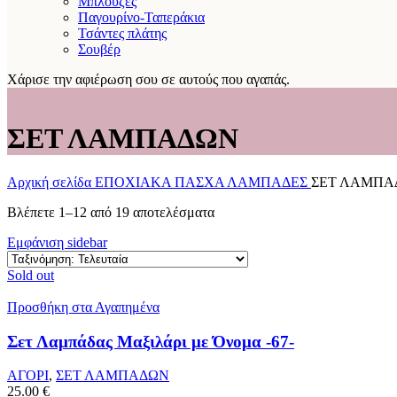
Μπλούζες
Παγουρίνο-Ταπεράκια
Τσάντες πλάτης
Σουβέρ
Χάρισε την αφιέρωση σου σε αυτούς που αγαπάς.
ΣΕΤ ΛΑΜΠΑΔΩΝ
Αρχική σελίδα
ΕΠΟΧΙΑΚΑ
ΠΑΣΧΑ
ΛΑΜΠΑΔΕΣ
ΣΕΤ ΛΑΜΠΑ
Sorted
Βλέπετε 1–12 από 19 αποτελέσματα
by
Εμφάνιση sidebar
latest
Sold out
Προσθήκη στα Αγαπημένα
Σετ Λαμπάδας Μαξιλάρι με Όνομα -67-
ΑΓΟΡΙ
,
ΣΕΤ ΛΑΜΠΑΔΩΝ
25.00
€