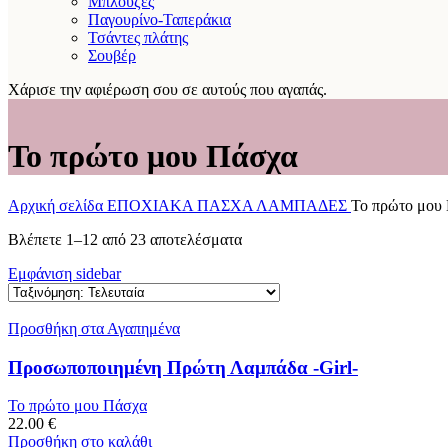
Μπλούζες
Παγουρίνο-Ταπεράκια
Τσάντες πλάτης
Σουβέρ
Χάρισε την αφιέρωση σου σε αυτούς που αγαπάς.
Το πρώτο μου Πάσχα
Αρχική σελίδα
ΕΠΟΧΙΑΚΑ
ΠΑΣΧΑ
ΛΑΜΠΑΔΕΣ
Το πρώτο μου
Sorted
Βλέπετε 1–12 από 23 αποτελέσματα
by
Εμφάνιση sidebar
latest
Προσθήκη στα Αγαπημένα
Προσωποποιημένη Πρώτη Λαμπάδα -Girl-
Το πρώτο μου Πάσχα
22.00
€
Προσθήκη στο καλάθι