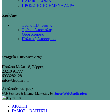
ΠΑΙΔΙΚΟ ΔΩΜΑΤΙΟ
ΠΡΟΣΩΠΟΠΟΙΗΜΕΝΑ ΔΩΡΑ
Χρήσιμα
Τρόποι Πληρωμής
Τρόποι Αποστολής
Όροι Χρήσης
Πολιτική Απορρήτου
Στοιχεία Επικοινωνίας:
Παύλου Μελά 18, Σέρρες
23210 91777
6933282128
info@depimeg.gr
Ακολουθείστε μας:
Web Services & Internet Marketing by
Super Web Application
ΑΡΧΙΚΗ
ΓΑΜΟΣ – ΒΑΠΤΙΣΗ