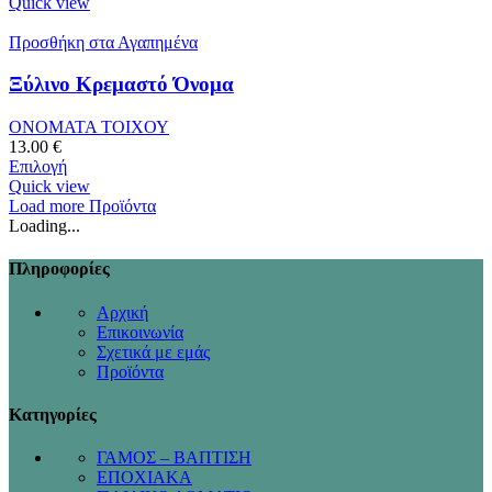
Quick view
Προσθήκη στα Αγαπημένα
Ξύλινο Κρεμαστό Όνομα
ΟΝΟΜΑΤΑ ΤΟΙΧΟΥ
13.00
€
Επιλογή
Quick view
Load more Προϊόντα
Loading...
Πληροφορίες
Αρχική
Επικοινωνία
Σχετικά με εμάς
Προϊόντα
Κατηγορίες
ΓΑΜΟΣ – ΒΑΠΤΙΣΗ
ΕΠΟΧΙΑΚΑ