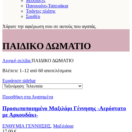
Μπλούζες
Παγουρίνο-Ταπεράκια
Τσάντες πλάτης
Σουβέρ
Χάρισε την αφιέρωση σου σε αυτούς που αγαπάς.
ΠΑΙΔΙΚΟ ΔΩΜΑΤΙΟ
Αρχική σελίδα
ΠΑΙΔΙΚΟ ΔΩΜΑΤΙΟ
Sorted
Βλέπετε 1–12 από 60 αποτελέσματα
by
Εμφάνιση sidebar
latest
Προσθήκη στα Αγαπημένα
Προσωποποιημένο Μαξιλάρι Γέννησης -Αερόστατο
με Αρκουδάκι-
ΕΝΘΥΜΙΑ ΓΕΝΝΗΣΗΣ
,
Μαξιλάρια
17.00
€