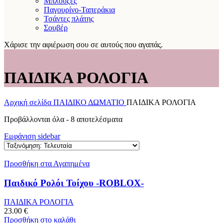
Μπλούζες
Παγουρίνο-Ταπεράκια
Τσάντες πλάτης
Σουβέρ
Χάρισε την αφιέρωση σου σε αυτούς που αγαπάς.
ΠΑΙΔΙΚΑ ΡΟΛΟΓΙΑ
Αρχική σελίδα
ΠΑΙΔΙΚΟ ΔΩΜΑΤΙΟ
ΠΑΙΔΙΚΑ ΡΟΛΟΓΙΑ
Sorted
Προβάλλονται όλα - 8 αποτελέσματα
by
Εμφάνιση sidebar
latest
Προσθήκη στα Αγαπημένα
Παιδικό Ρολόι Τοίχου -ROBLOX-
ΠΑΙΔΙΚΑ ΡΟΛΟΓΙΑ
23.00
€
Προσθήκη στο καλάθι