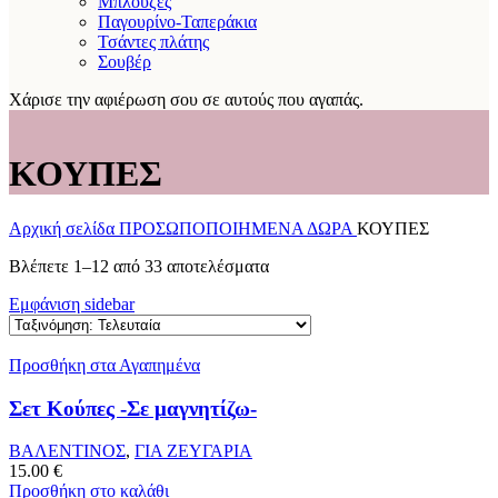
Μπλούζες
Παγουρίνο-Ταπεράκια
Τσάντες πλάτης
Σουβέρ
Χάρισε την αφιέρωση σου σε αυτούς που αγαπάς.
ΚΟΥΠΕΣ
Αρχική σελίδα
ΠΡΟΣΩΠΟΠΟΙΗΜΕΝΑ ΔΩΡΑ
ΚΟΥΠΕΣ
Sorted
Βλέπετε 1–12 από 33 αποτελέσματα
by
Εμφάνιση sidebar
latest
Προσθήκη στα Αγαπημένα
Σετ Κούπες -Σε μαγνητίζω-
ΒΑΛΕΝΤΙΝΟΣ
,
ΓΙΑ ΖΕΥΓΑΡΙΑ
15.00
€
Προσθήκη στο καλάθι