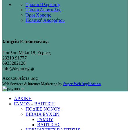
Τρόποι Πληρωμής
Τρόποι Αποστολής
Όροι Χρήσης
Πολιτική Απορρήτου
Στοιχεία Επικοινωνίας:
Παύλου Μελά 18, Σέρρες
23210 91777
6933282128
info@depimeg.gr
Ακολουθείστε μας:
Web Services & Internet Marketing by
Super Web Application
ΑΡΧΙΚΗ
ΓΑΜΟΣ – ΒΑΠΤΙΣΗ
ΠΟΔΙΕΣ ΝΟΝΟΥ
ΒΙΒΛΙΑ ΕΥΧΩΝ
ΓΑΜΟΥ
ΒΑΠΤΙΣΗΣ
ΚΡΕΜΑΣΤΡΕΣ ΒΑΠΤΙΣΗΣ