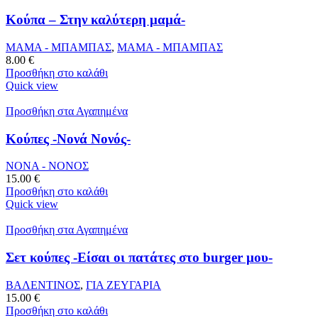
Κούπα – Στην καλύτερη μαμά-
ΜΑΜΑ - ΜΠΑΜΠΑΣ
,
ΜΑΜΑ - ΜΠΑΜΠΑΣ
8.00
€
Προσθήκη στο καλάθι
Quick view
Προσθήκη στα Αγαπημένα
Κούπες -Νονά Νονός-
ΝΟΝΑ - ΝΟΝΟΣ
15.00
€
Προσθήκη στο καλάθι
Quick view
Προσθήκη στα Αγαπημένα
Σετ κούπες -Είσαι οι πατάτες στο burger μου-
ΒΑΛΕΝΤΙΝΟΣ
,
ΓΙΑ ΖΕΥΓΑΡΙΑ
15.00
€
Προσθήκη στο καλάθι