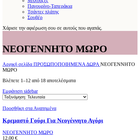
Μπλούζες
Παγουρίνο-Ταπεράκια
Τσάντες πλάτης
Σουβέρ
Χάρισε την αφιέρωση σου σε αυτούς που αγαπάς.
ΝΕΟΓΕΝΝΗΤΟ ΜΩΡΟ
Αρχική σελίδα
ΠΡΟΣΩΠΟΠΟΙΗΜΕΝΑ ΔΩΡΑ
ΝΕΟΓΕΝΝΗΤΟ
ΜΩΡΟ
Sorted
Βλέπετε 1–12 από 18 αποτελέσματα
by
Εμφάνιση sidebar
latest
Προσθήκη στα Αγαπημένα
Κρεμαστό Γούρι Για Νεογέννητο Αγόρι
ΝΕΟΓΕΝΝΗΤΟ ΜΩΡΟ
12.00
€