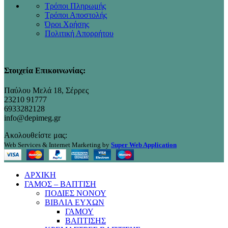
Τρόποι Πληρωμής
Τρόποι Αποστολής
Όροι Χρήσης
Πολιτική Απορρήτου
Στοιχεία Επικοινωνίας:
Παύλου Μελά 18, Σέρρες
23210 91777
6933282128
info@depimeg.gr
Ακολουθείστε μας:
Web Services & Internet Marketing by
Super Web Application
ΑΡΧΙΚΗ
ΓΑΜΟΣ – ΒΑΠΤΙΣΗ
ΠΟΔΙΕΣ ΝΟΝΟΥ
ΒΙΒΛΙΑ ΕΥΧΩΝ
ΓΑΜΟΥ
ΒΑΠΤΙΣΗΣ