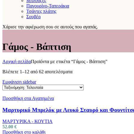
Μπλούζες
Παγουρίνο-Ταπεράκια
Τσάντες πλάτης
Σουβέρ
Χάρισε την αφιέρωση σου σε αυτούς που αγαπάς.
Γάμος - Βάπτιση
Αρχική σελίδα
Προϊόντα με ετικέτα “Γάμος - Βάπτιση”
Βλέπετε 1–12 από 62 αποτελέσματα
Εμφάνιση sidebar
Προσθήκη στα Αγαπημένα
Μαρτυρικό Μπρελόκ με Λευκό Σταυρό και Φουντίτσ
ΜΑΡΤΥΡΙΚΑ - ΚΟΥΤΙΑ
52.00
€
Προσθήκη στο καλάθι