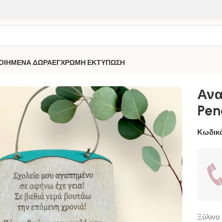
ΟΙΗΜΕΝΑ ΔΩΡΑ
ΕΓΧΡΩΜΗ ΕΚΤΥΠΩΣΗ
Α
Αναμνηστικά Μολύβια -Pencil-
Ανα
Penc
Κωδικό
Ξύλινο