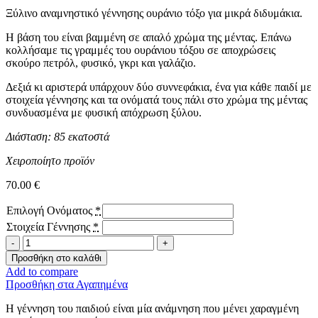
Ξύλινο αναμνηστικό γέννησης ουράνιο τόξο για μικρά διδυμάκια.
Η βάση του είναι βαμμένη σε απαλό χρώμα της μέντας. Επάνω
κολλήσαμε τις γραμμές του ουράνιου τόξου σε αποχρώσεις
σκούρο πετρόλ, φυσικό, γκρι και γαλάζιο.
Δεξιά κι αριστερά υπάρχουν δύο συννεφάκια, ένα για κάθε παιδί με
στοιχεία γέννησης και τα ονόματά τους πάλι στο χρώμα της μέντας
συνδυασμένα με φυσική απόχρωση ξύλου.
Διάσταση: 85 εκατοστά
Χειροποίητο προϊόν
70.00
€
Επιλογή Ονόματος
*
Στοιχεία Γέννησης
*
Αναμνηστικό
γέννησης
Προσθήκη στο καλάθι
-
Add to compare
Twins-
Προσθήκη στα Αγαπημένα
ποσότητα
Η γέννηση του παιδιού είναι μία ανάμνηση που μένει χαραγμένη