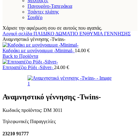
Μπλούζες
Παγουρίνο-Ταπεράκια
Τσάντες πλάτης
Σουβέρ
Χάρισε την αφιέρωση σου σε αυτούς που αγαπάς.
Αρχική σελίδα
ΠΑΙΔΙΚΟ ΔΩΜΑΤΙΟ
ΕΝΘΥΜΙΑ ΓΕΝΝΗΣΗΣ
Αναμνηστικό γέννησης -Twins-
Καδράκι με μονόγραμμα -Minimal-
14.00
€
Back to Προϊόντα
Επιτραπέζιο Ρόδι -Silver-
24.00
€
Αναμνηστικό γέννησης -Twins-
Κωδικός προϊόντος:
DM 3011
Τηλεφωνικές Παραγγελίες
23210 91777