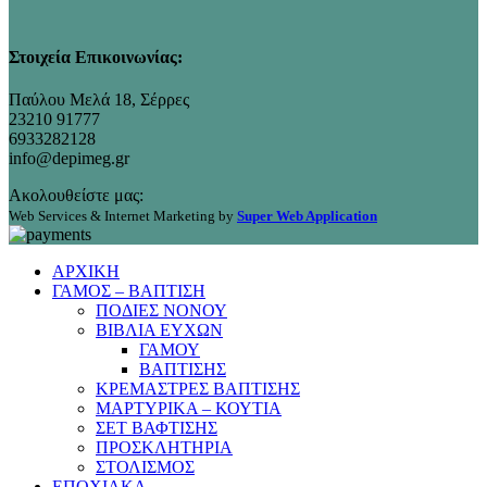
Στοιχεία Επικοινωνίας:
Παύλου Μελά 18, Σέρρες
23210 91777
6933282128
info@depimeg.gr
Ακολουθείστε μας:
Web Services & Internet Marketing by
Super Web Application
ΑΡΧΙΚΗ
ΓΑΜΟΣ – ΒΑΠΤΙΣΗ
ΠΟΔΙΕΣ ΝΟΝΟΥ
ΒΙΒΛΙΑ ΕΥΧΩΝ
ΓΑΜΟΥ
ΒΑΠΤΙΣΗΣ
ΚΡΕΜΑΣΤΡΕΣ ΒΑΠΤΙΣΗΣ
ΜΑΡΤΥΡΙΚΑ – ΚΟΥΤΙΑ
ΣΕΤ ΒΑΦΤΙΣΗΣ
ΠΡΟΣΚΛΗΤΗΡΙΑ
ΣΤΟΛΙΣΜΟΣ
ΕΠΟΧΙΑΚΑ