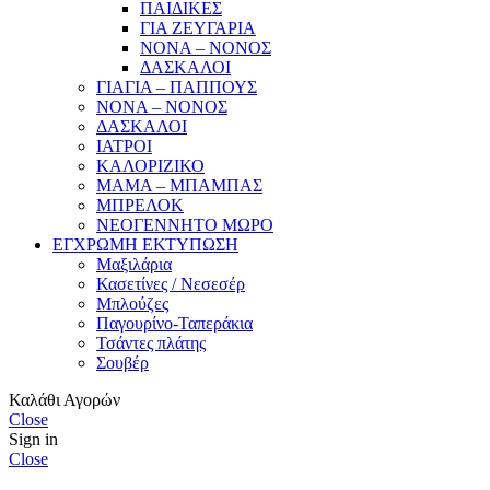
ΠΑΙΔΙΚΕΣ
ΓΙΑ ΖΕΥΓΑΡΙΑ
ΝΟΝΑ – ΝΟΝΟΣ
ΔΑΣΚΑΛΟΙ
ΓΙΑΓΙΑ – ΠΑΠΠΟΥΣ
ΝΟΝΑ – ΝΟΝΟΣ
ΔΑΣΚΑΛΟΙ
ΙΑΤΡΟΙ
ΚΑΛΟΡΙΖΙΚΟ
ΜΑΜΑ – ΜΠΑΜΠΑΣ
ΜΠΡΕΛΟΚ
ΝΕΟΓΕΝΝΗΤΟ ΜΩΡΟ
ΕΓΧΡΩΜΗ ΕΚΤΥΠΩΣΗ
Μαξιλάρια
Κασετίνες / Νεσεσέρ
Μπλούζες
Παγουρίνο-Ταπεράκια
Τσάντες πλάτης
Σουβέρ
Καλάθι Αγορών
Close
Sign in
Close