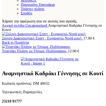
Μπλούζες
Παγουρίνο-Ταπεράκια
Τσάντες πλάτης
Σουβέρ
Χάρισε την αφιέρωση σου σε αυτούς που αγαπάς.
Αρχική σελίδα
Uncategorized
Αναμνηστικό Καδράκι Γέννησης σε
Κουτί
Ξύλινο Διακοσμητικό Σταντ - Ευχαριστώ Νονά μου!-
17.00
€
Back to Προϊόντα
Τσαντάκι Πλάτης με Όνομα -Ποδόσφαιρο-
12.00
€
Αναμνηστικό Καδράκι Γέννησης σε Κουτί
Κωδικός προϊόντος:
DM 40032
Τηλεφωνικές Παραγγελίες
23210 91777