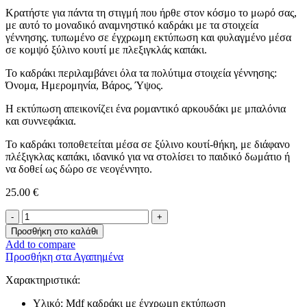
Κρατήστε για πάντα τη στιγμή που ήρθε στον κόσμο το μωρό σας,
με αυτό το μοναδικό αναμνηστικό καδράκι με τα στοιχεία
γέννησης. τυπωμένο σε έγχρωμη εκτύπωση και φυλαγμένο μέσα
σε κομψό ξύλινο κουτί με πλεξιγκλάς καπάκι.
Το καδράκι περιλαμβάνει όλα τα πολύτιμα στοιχεία γέννησης:
Όνομα, Ημερομηνία, Βάρος, Ύψος.
Η εκτύπωση απεικονίζει ένα ρομαντικό αρκουδάκι με μπαλόνια
και συννεφάκια.
Το καδράκι τοποθετείται μέσα σε ξύλινο κουτί-θήκη, με διάφανο
πλέξιγκλας καπάκι, ιδανικό για να στολίσει το παιδικό δωμάτιο ή
να δοθεί ως δώρο σε νεογέννητο.
25.00
€
Αναμνηστικό
Καδράκι
Προσθήκη στο καλάθι
Γέννησης
Add to compare
σε
Προσθήκη στα Αγαπημένα
Κουτί
ποσότητα
Χαρακτηριστικά:
Υλικό: Μdf καδράκι με έγχρωμη εκτύπωση