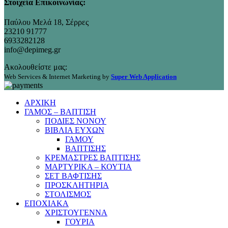
Στοιχεία Επικοινωνίας:
Παύλου Μελά 18, Σέρρες
23210 91777
6933282128
info@depimeg.gr
Ακολουθείστε μας:
Web Services & Internet Marketing by
Super Web Application
ΑΡΧΙΚΗ
ΓΑΜΟΣ – ΒΑΠΤΙΣΗ
ΠΟΔΙΕΣ ΝΟΝΟΥ
ΒΙΒΛΙΑ ΕΥΧΩΝ
ΓΑΜΟΥ
ΒΑΠΤΙΣΗΣ
ΚΡΕΜΑΣΤΡΕΣ ΒΑΠΤΙΣΗΣ
ΜΑΡΤΥΡΙΚΑ – ΚΟΥΤΙΑ
ΣΕΤ ΒΑΦΤΙΣΗΣ
ΠΡΟΣΚΛΗΤΗΡΙΑ
ΣΤΟΛΙΣΜΟΣ
ΕΠΟΧΙΑΚΑ
ΧΡΙΣΤΟΥΓΕΝΝΑ
ΓΟΥΡΙΑ