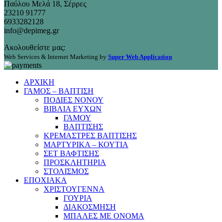
Παύλου Μελά 18, Σέρρες
23210 91777
6933282128
info@depimeg.gr
Ακολουθείστε μας:
Web Services & Internet Marketing by
Super Web Application
ΑΡΧΙΚΗ
ΓΑΜΟΣ – ΒΑΠΤΙΣΗ
ΠΟΔΙΕΣ ΝΟΝΟΥ
ΒΙΒΛΙΑ ΕΥΧΩΝ
ΓΑΜΟΥ
ΒΑΠΤΙΣΗΣ
ΚΡΕΜΑΣΤΡΕΣ ΒΑΠΤΙΣΗΣ
ΜΑΡΤΥΡΙΚΑ – ΚΟΥΤΙΑ
ΣΕΤ ΒΑΦΤΙΣΗΣ
ΠΡΟΣΚΛΗΤΗΡΙΑ
ΣΤΟΛΙΣΜΟΣ
ΕΠΟΧΙΑΚΑ
ΧΡΙΣΤΟΥΓΕΝΝΑ
ΓΟΥΡΙΑ
ΔΙΑΚΟΣΜΗΣΗ
ΜΠΑΛΕΣ ΜΕ ΟΝΟΜΑ