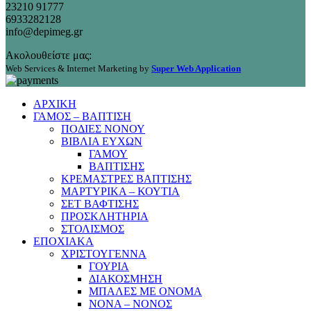
23210 91777
6933282128
info@depimeg.gr
Ακολουθείστε μας:
Web Services & Internet Marketing by
Super Web Application
ΑΡΧΙΚΗ
ΓΑΜΟΣ – ΒΑΠΤΙΣΗ
ΠΟΔΙΕΣ ΝΟΝΟΥ
ΒΙΒΛΙΑ ΕΥΧΩΝ
ΓΑΜΟΥ
ΒΑΠΤΙΣΗΣ
ΚΡΕΜΑΣΤΡΕΣ ΒΑΠΤΙΣΗΣ
ΜΑΡΤΥΡΙΚΑ – ΚΟΥΤΙΑ
ΣΕΤ ΒΑΦΤΙΣΗΣ
ΠΡΟΣΚΛΗΤΗΡΙΑ
ΣΤΟΛΙΣΜΟΣ
ΕΠΟΧΙΑΚΑ
ΧΡΙΣΤΟΥΓΕΝΝΑ
ΓΟΥΡΙΑ
ΔΙΑΚΟΣΜΗΣΗ
ΜΠΑΛΕΣ ΜΕ ΟΝΟΜΑ
ΝΟΝΑ – ΝΟΝΟΣ