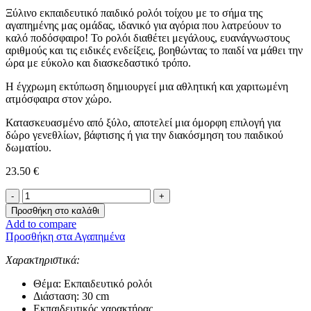
Ξύλινο εκπαιδευτικό παιδικό ρολόι τοίχου με το σήμα της
αγαπημένης μας ομάδας, ιδανικό για αγόρια που λατρεύουν το
καλό ποδόσφαιρο! Το ρολόι διαθέτει μεγάλους, ευανάγνωστους
αριθμούς και τις ειδικές ενδείξεις, βοηθώντας το παιδί να μάθει την
ώρα με εύκολο και διασκεδαστικό τρόπο.
Η έγχρωμη εκτύπωση δημιουργεί μια αθλητική και χαριτωμένη
ατμόσφαιρα στον χώρο.
Κατασκευασμένο από ξύλο, αποτελεί μια όμορφη επιλογή για
δώρο γενεθλίων, βάφτισης ή για την διακόσμηση του παιδικού
δωματίου.
23.50
€
Εκπαιδευτικό
Ρολόι
Προσθήκη στο καλάθι
Τοίχου
Add to compare
-
Προσθήκη στα Αγαπημένα
My
Team-
Χαρακτηριστικά:
ποσότητα
Θέμα: Εκπαιδευτικό ρολόι
Διάσταση: 30 cm
Εκπαιδευτικός χαρακτήρας