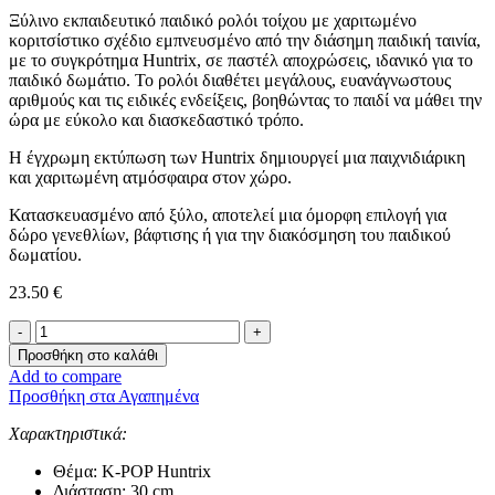
Ξύλινο εκπαιδευτικό παιδικό ρολόι τοίχου με χαριτωμένο
κοριτσίστικο σχέδιο εμπνευσμένο από την διάσημη παιδική ταινία,
με το συγκρότημα Huntrix, σε παστέλ αποχρώσεις, ιδανικό για το
παιδικό δωμάτιο. Το ρολόι διαθέτει μεγάλους, ευανάγνωστους
αριθμούς και τις ειδικές ενδείξεις, βοηθώντας το παιδί να μάθει την
ώρα με εύκολο και διασκεδαστικό τρόπο.
Η έγχρωμη εκτύπωση των Huntrix δημιουργεί μια παιχνιδιάρικη
και χαριτωμένη ατμόσφαιρα στον χώρο.
Κατασκευασμένο από ξύλο, αποτελεί μια όμορφη επιλογή για
δώρο γενεθλίων, βάφτισης ή για την διακόσμηση του παιδικού
δωματίου.
23.50
€
Εκπαιδευτικό
Ρολόι
Προσθήκη στο καλάθι
Τοίχου
Add to compare
-
Προσθήκη στα Αγαπημένα
Huntrix-
ποσότητα
Χαρακτηριστικά:
Θέμα: K-POP Huntrix
Διάσταση: 30 cm