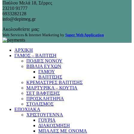
Παύλου Μελά 18, Σέρρες
23210 91777
6933282128
info@depimeg.gr
Ακολουθείστε μας:
Web Services & Internet Marketing by
Super Web Application
ΑΡΧΙΚΗ
ΓΑΜΟΣ – ΒΑΠΤΙΣΗ
ΠΟΔΙΕΣ ΝΟΝΟΥ
ΒΙΒΛΙΑ ΕΥΧΩΝ
ΓΑΜΟΥ
ΒΑΠΤΙΣΗΣ
ΚΡΕΜΑΣΤΡΕΣ ΒΑΠΤΙΣΗΣ
ΜΑΡΤΥΡΙΚΑ – ΚΟΥΤΙΑ
ΣΕΤ ΒΑΦΤΙΣΗΣ
ΠΡΟΣΚΛΗΤΗΡΙΑ
ΣΤΟΛΙΣΜΟΣ
ΕΠΟΧΙΑΚΑ
ΧΡΙΣΤΟΥΓΕΝΝΑ
ΓΟΥΡΙΑ
ΔΙΑΚΟΣΜΗΣΗ
ΜΠΑΛΕΣ ΜΕ ΟΝΟΜΑ