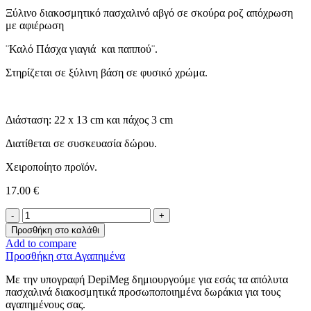
Ξύλινο διακοσμητικό πασχαλινό αβγό σε σκούρα ροζ απόχρωση
με αφιέρωση
¨Καλό Πάσχα γιαγιά και παππού¨.
Στηρίζεται σε ξύλινη βάση σε φυσικό χρώμα.
Διάσταση: 22 x 13 cm και πάχος 3 cm
Διατίθεται σε συσκευασία δώρου.
Χειροποίητο προϊόν.
17.00
€
Επιτραπέζιο
αβγό
Προσθήκη στο καλάθι
-Γιαγιά
Add to compare
και
Προσθήκη στα Αγαπημένα
Παππούς-
ποσότητα
Με την υπογραφή DepiMeg δημιουργούμε για εσάς τα απόλυτα
πασχαλινά διακοσμητικά προσωποποιημένα δωράκια για τους
αγαπημένους σας.