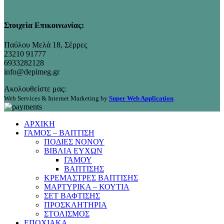
Στοιχεία Επικοινωνίας:
Παύλου Μελά 18, Σέρρες
23210 91777
6933282128
info@depimeg.gr
Ακολουθείστε μας:
Web Services & Internet Marketing by
Super Web Application
ΑΡΧΙΚΗ
ΓΑΜΟΣ – ΒΑΠΤΙΣΗ
ΠΟΔΙΕΣ ΝΟΝΟΥ
ΒΙΒΛΙΑ ΕΥΧΩΝ
ΓΑΜΟΥ
ΒΑΠΤΙΣΗΣ
ΚΡΕΜΑΣΤΡΕΣ ΒΑΠΤΙΣΗΣ
ΜΑΡΤΥΡΙΚΑ – ΚΟΥΤΙΑ
ΣΕΤ ΒΑΦΤΙΣΗΣ
ΠΡΟΣΚΛΗΤΗΡΙΑ
ΣΤΟΛΙΣΜΟΣ
ΕΠΟΧΙΑΚΑ