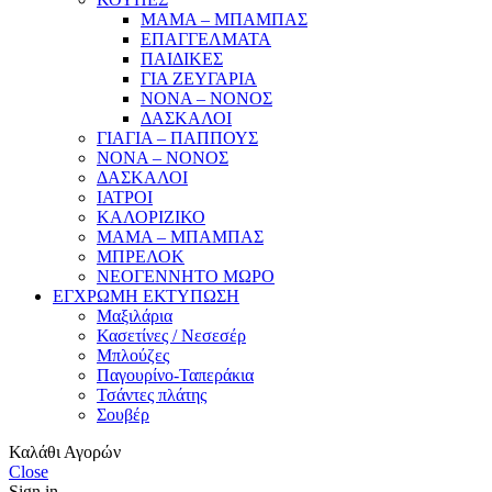
ΜΑΜΑ – ΜΠΑΜΠΑΣ
ΕΠΑΓΓΕΛΜΑΤΑ
ΠΑΙΔΙΚΕΣ
ΓΙΑ ΖΕΥΓΑΡΙΑ
ΝΟΝΑ – ΝΟΝΟΣ
ΔΑΣΚΑΛΟΙ
ΓΙΑΓΙΑ – ΠΑΠΠΟΥΣ
ΝΟΝΑ – ΝΟΝΟΣ
ΔΑΣΚΑΛΟΙ
ΙΑΤΡΟΙ
ΚΑΛΟΡΙΖΙΚΟ
ΜΑΜΑ – ΜΠΑΜΠΑΣ
ΜΠΡΕΛΟΚ
ΝΕΟΓΕΝΝΗΤΟ ΜΩΡΟ
ΕΓΧΡΩΜΗ ΕΚΤΥΠΩΣΗ
Μαξιλάρια
Κασετίνες / Νεσεσέρ
Μπλούζες
Παγουρίνο-Ταπεράκια
Τσάντες πλάτης
Σουβέρ
Καλάθι Αγορών
Close
Sign in