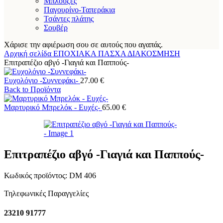
Μπλούζες
Παγουρίνο-Ταπεράκια
Τσάντες πλάτης
Σουβέρ
Χάρισε την αφιέρωση σου σε αυτούς που αγαπάς.
Αρχική σελίδα
ΕΠΟΧΙΑΚΑ
ΠΑΣΧΑ
ΔΙΑΚΟΣΜΗΣΗ
Επιτραπέζιο αβγό -Γιαγιά και Παππούς-
Ευχολόγιο -Συννεφάκι-
27.00
€
Back to Προϊόντα
Μαρτυρικό Μπρελόκ - Ευχές-
65.00
€
Επιτραπέζιο αβγό -Γιαγιά και Παππούς-
Κωδικός προϊόντος:
DM 406
Τηλεφωνικές Παραγγελίες
23210 91777