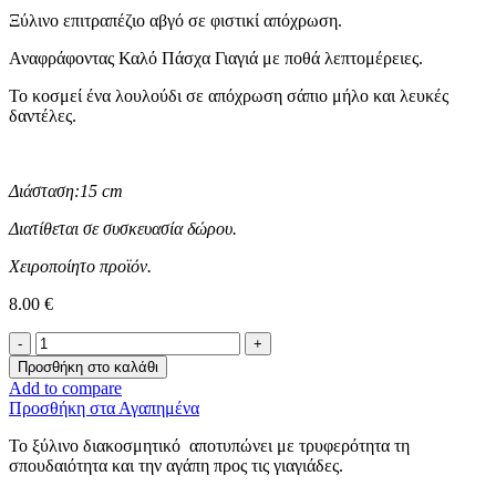
Ξύλινο επιτραπέζιο αβγό σε φιστικί απόχρωση.
Αναφράφοντας Καλό Πάσχα Γιαγιά με ποθά λεπτομέρειες.
Το κοσμεί ένα λουλούδι σε απόχρωση σάπιο μήλο και λευκές
δαντέλες.
Διάσταση:15 cm
Διατίθεται σε συσκευασία δώρου.
Χειροποίητο προϊόν.
8.00
€
Επιτραπέζιο
Αβγό
Προσθήκη στο καλάθι
-
Add to compare
Καλό
Προσθήκη στα Αγαπημένα
Πάσχα
Γιαγιά
Το ξύλινο διακοσμητικό αποτυπώνει με τρυφερότητα τη
ποσότητα
σπουδαιότητα και την αγάπη προς τις γιαγιάδες.