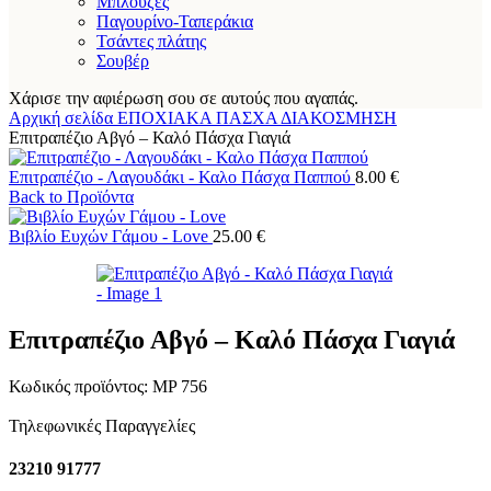
Μπλούζες
Παγουρίνο-Ταπεράκια
Τσάντες πλάτης
Σουβέρ
Χάρισε την αφιέρωση σου σε αυτούς που αγαπάς.
Αρχική σελίδα
ΕΠΟΧΙΑΚΑ
ΠΑΣΧΑ
ΔΙΑΚΟΣΜΗΣΗ
Επιτραπέζιο Αβγό – Καλό Πάσχα Γιαγιά
Επιτραπέζιο - Λαγουδάκι - Καλο Πάσχα Παππού
8.00
€
Back to Προϊόντα
Βιβλίο Ευχών Γάμου - Love
25.00
€
Επιτραπέζιο Αβγό – Καλό Πάσχα Γιαγιά
Κωδικός προϊόντος:
MP 756
Τηλεφωνικές Παραγγελίες
23210 91777