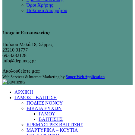
Όροι Χρήσης
Πολιτική Απορρήτου
Στοιχεία Επικοινωνίας:
Παύλου Μελά 18, Σέρρες
23210 91777
6933282128
info@depimeg.gr
Ακολουθείστε μας:
Web Services & Internet Marketing by
Super Web Application
ΑΡΧΙΚΗ
ΓΑΜΟΣ – ΒΑΠΤΙΣΗ
ΠΟΔΙΕΣ ΝΟΝΟΥ
ΒΙΒΛΙΑ ΕΥΧΩΝ
ΓΑΜΟΥ
ΒΑΠΤΙΣΗΣ
ΚΡΕΜΑΣΤΡΕΣ ΒΑΠΤΙΣΗΣ
ΜΑΡΤΥΡΙΚΑ – ΚΟΥΤΙΑ