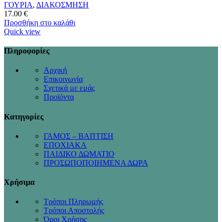
ΓΟΥΡΙΑ
,
ΔΙΑΚΟΣΜΗΣΗ
17.00
€
Προσθήκη στο καλάθι
Quick view
Πληροφορίες
Αρχική
Επικοινωνία
Σχετικά με εμάς
Προϊόντα
Κατηγορίες
ΓΑΜΟΣ – ΒΑΠΤΙΣΗ
ΕΠΟΧΙΑΚΑ
ΠΑΙΔΙΚΟ ΔΩΜΑΤΙΟ
ΠΡΟΣΩΠΟΠΟΙΗΜΕΝΑ ΔΩΡΑ
Χρήσιμα
Τρόποι Πληρωμής
Τρόποι Αποστολής
Όροι Χρήσης