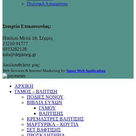
Πολιτική Απορρήτου
Στοιχεία Επικοινωνίας:
Παύλου Μελά 18, Σέρρες
23210 91777
6933282128
info@depimeg.gr
Ακολουθείστε μας:
Web Services & Internet Marketing by
Super Web Application
ΑΡΧΙΚΗ
ΓΑΜΟΣ – ΒΑΠΤΙΣΗ
ΠΟΔΙΕΣ ΝΟΝΟΥ
ΒΙΒΛΙΑ ΕΥΧΩΝ
ΓΑΜΟΥ
ΒΑΠΤΙΣΗΣ
ΚΡΕΜΑΣΤΡΕΣ ΒΑΠΤΙΣΗΣ
ΜΑΡΤΥΡΙΚΑ – ΚΟΥΤΙΑ
ΣΕΤ ΒΑΦΤΙΣΗΣ
ΠΡΟΣΚΛΗΤΗΡΙΑ