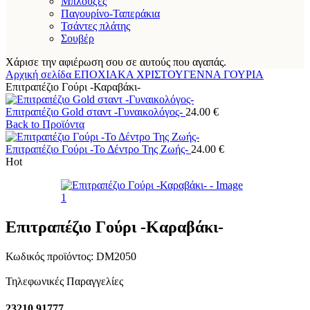
Μπλούζες
Παγουρίνο-Ταπεράκια
Τσάντες πλάτης
Σουβέρ
Χάρισε την αφιέρωση σου σε αυτούς που αγαπάς.
Αρχική σελίδα
ΕΠΟΧΙΑΚΑ
ΧΡΙΣΤΟΥΓΕΝΝΑ
ΓΟΥΡΙΑ
Επιτραπέζιο Γούρι -Καραβάκι-
Επιτραπέζιο Gold σταντ -Γυναικολόγος-
24.00
€
Back to Προϊόντα
Επιτραπέζιο Γούρι -Το Δέντρο Της Ζωής-
24.00
€
Hot
Επιτραπέζιο Γούρι -Καραβάκι-
Κωδικός προϊόντος:
DM2050
Τηλεφωνικές Παραγγελίες
23210 91777