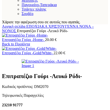
Μπλούζες
Παγουρίνο-Ταπεράκια
Τσάντες πλάτης
Σουβέρ
Χάρισε την αφιέρωση σου σε αυτούς που αγαπάς.
Αρχική σελίδα
ΕΠΟΧΙΑΚΑ
ΧΡΙΣΤΟΥΓΕΝΝΑ
ΝΟΝΑ –
ΝΟΝΟΣ
Επιτραπέζιο Γούρι -Λευκό Ρόδι-
Επιτραπέζιο Γούρι -Home-
20.00
€
Back to Προϊόντα
Επιτραπέζιο Γούρι -Gold/White-
22.00
€
Επιτραπέζιο Γούρι -Λευκό Ρόδι-
Κωδικός προϊόντος:
DM2070
Τηλεφωνικές Παραγγελίες
23210 91777