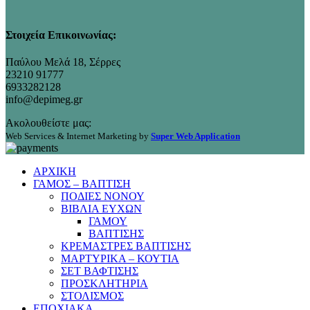
Στοιχεία Επικοινωνίας:
Παύλου Μελά 18, Σέρρες
23210 91777
6933282128
info@depimeg.gr
Ακολουθείστε μας:
Web Services & Internet Marketing by
Super Web Application
ΑΡΧΙΚΗ
ΓΑΜΟΣ – ΒΑΠΤΙΣΗ
ΠΟΔΙΕΣ ΝΟΝΟΥ
ΒΙΒΛΙΑ ΕΥΧΩΝ
ΓΑΜΟΥ
ΒΑΠΤΙΣΗΣ
ΚΡΕΜΑΣΤΡΕΣ ΒΑΠΤΙΣΗΣ
ΜΑΡΤΥΡΙΚΑ – ΚΟΥΤΙΑ
ΣΕΤ ΒΑΦΤΙΣΗΣ
ΠΡΟΣΚΛΗΤΗΡΙΑ
ΣΤΟΛΙΣΜΟΣ
ΕΠΟΧΙΑΚΑ