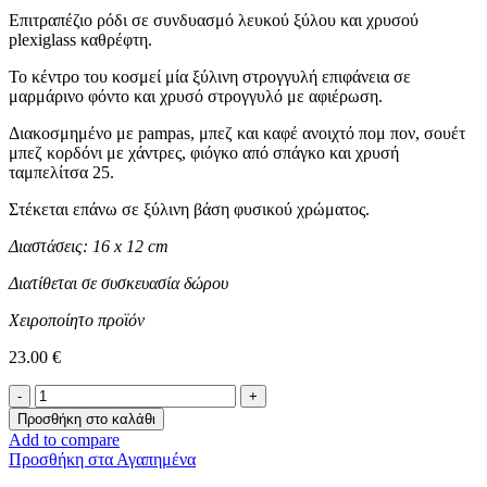
Επιτραπέζιο ρόδι σε συνδυασμό λευκού ξύλου και χρυσού
plexiglass καθρέφτη.
Το κέντρο του κοσμεί μία ξύλινη στρογγυλή επιφάνεια σε
μαρμάρινο φόντο και χρυσό στρογγυλό με αφιέρωση.
Διακοσμημένο με pampas, μπεζ και καφέ ανοιχτό πομ πον, σουέτ
μπεζ κορδόνι με χάντρες, φιόγκο από σπάγκο και χρυσή
ταμπελίτσα 25.
Στέκεται επάνω σε ξύλινη βάση φυσικού χρώματος.
Διαστάσεις: 16 x 12 cm
Διατίθεται σε συσκευασία δώρου
Χειροποίητο προϊόν
23.00
€
Επιτραπέζιο
Γούρι
Προσθήκη στο καλάθι
-Λευκό
Add to compare
Ρόδι-
Προσθήκη στα Αγαπημένα
ποσότητα