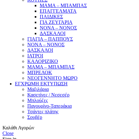
ΜΑΜΑ – ΜΠΑΜΠΑΣ
ΕΠΑΓΓΕΛΜΑΤΑ
ΠΑΙΔΙΚΕΣ
ΓΙΑ ΖΕΥΓΑΡΙΑ
ΝΟΝΑ – ΝΟΝΟΣ
ΔΑΣΚΑΛΟΙ
ΓΙΑΓΙΑ – ΠΑΠΠΟΥΣ
ΝΟΝΑ – ΝΟΝΟΣ
ΔΑΣΚΑΛΟΙ
ΙΑΤΡΟΙ
ΚΑΛΟΡΙΖΙΚΟ
ΜΑΜΑ – ΜΠΑΜΠΑΣ
ΜΠΡΕΛΟΚ
ΝΕΟΓΕΝΝΗΤΟ ΜΩΡΟ
ΕΓΧΡΩΜΗ ΕΚΤΥΠΩΣΗ
Μαξιλάρια
Κασετίνες / Νεσεσέρ
Μπλούζες
Παγουρίνο-Ταπεράκια
Τσάντες πλάτης
Σουβέρ
Καλάθι Αγορών
Close
Sign in