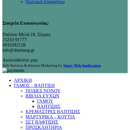
Πολιτική Απορρήτου
Στοιχεία Επικοινωνίας:
Παύλου Μελά 18, Σέρρες
23210 91777
6933282128
info@depimeg.gr
Ακολουθείστε μας:
Web Services & Internet Marketing by
Super Web Application
ΑΡΧΙΚΗ
ΓΑΜΟΣ – ΒΑΠΤΙΣΗ
ΠΟΔΙΕΣ ΝΟΝΟΥ
ΒΙΒΛΙΑ ΕΥΧΩΝ
ΓΑΜΟΥ
ΒΑΠΤΙΣΗΣ
ΚΡΕΜΑΣΤΡΕΣ ΒΑΠΤΙΣΗΣ
ΜΑΡΤΥΡΙΚΑ – ΚΟΥΤΙΑ
ΣΕΤ ΒΑΦΤΙΣΗΣ
ΠΡΟΣΚΛΗΤΗΡΙΑ