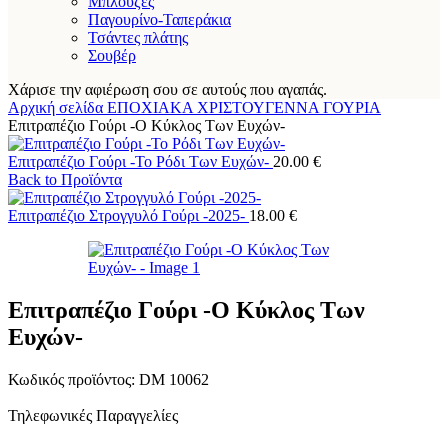
Μπλούζες
Παγουρίνο-Ταπεράκια
Τσάντες πλάτης
Σουβέρ
Χάρισε την αφιέρωση σου σε αυτούς που αγαπάς.
Αρχική σελίδα
ΕΠΟΧΙΑΚΑ
ΧΡΙΣΤΟΥΓΕΝΝΑ
ΓΟΥΡΙΑ
Επιτραπέζιο Γούρι -Ο Κύκλος Των Ευχών-
Επιτραπέζιο Γούρι -Το Ρόδι Των Ευχών-
20.00
€
Back to Προϊόντα
Επιτραπέζιο Στρογγυλό Γούρι -2025-
18.00
€
Επιτραπέζιο Γούρι -Ο Κύκλος Των
Ευχών-
Κωδικός προϊόντος:
DM 10062
Τηλεφωνικές Παραγγελίες