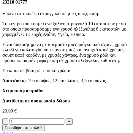
23210 91777
Ξύλινο επιτραπέζιο στρογγυλό σε μπεζ απόχρωση.
Το κέντρο του κοσμεί ένα ξύλινο στρογγυλό 10 εκατοστών μέσα
στο οποίο προσαρμόσαμε ένα χρυσό πλέξιγκλας 6 εκατοστών με
χαραγμένες τις ευχές Αγάπη, Υγεία, Ελπίδα.
Είναι διακοσμημένο με κρεμαστό μπεζ φιόγκο από σχοινί, χρυσό
κλειδί για καλοτυχία, πομ πον σε μπεζ και ανοιχτό καφέ χρώμα,
σουέτ καφέ κορδόνι με χρυσές χάντρες, ένα χρυσό ρόδι και
προσωποποιημένη αφιέρωση σε χρυσό πλέξιγκλας καθρέφτη.
Στέκεται σε βάση σε φυσικό χρώμα
Διαστάσεις:
19 cm ύψος, 12 cm πλάτος, 3,5 cm πάχος.
Χειροποίητο προϊόν
Διατίθεται σε συσκευασία δώρου
20.00
€
Επιτραπέζιο
Γούρι
Προσθήκη στο καλάθι
-Ο