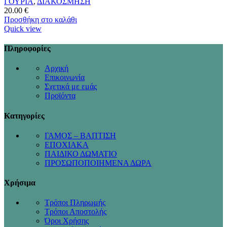
ΓΟΥΡΙΑ
,
ΔΙΑΚΟΣΜΗΣΗ
20.00
€
Προσθήκη στο καλάθι
Quick view
Πληροφορίες
Αρχική
Επικοινωνία
Σχετικά με εμάς
Προϊόντα
Κατηγορίες
ΓΑΜΟΣ – ΒΑΠΤΙΣΗ
ΕΠΟΧΙΑΚΑ
ΠΑΙΔΙΚΟ ΔΩΜΑΤΙΟ
ΠΡΟΣΩΠΟΠΟΙΗΜΕΝΑ ΔΩΡΑ
Χρήσιμα
Τρόποι Πληρωμής
Τρόποι Αποστολής
Όροι Χρήσης