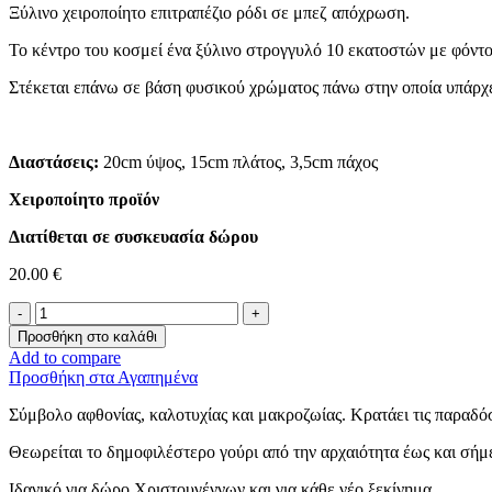
Ξύλινο χειροποίητο επιτραπέζιο ρόδι σε μπεζ απόχρωση.
Το κέντρο του κοσμεί ένα ξύλινο στρογγυλό 10 εκατοστών με φόντ
Στέκεται επάνω σε βάση φυσικού χρώματος πάνω στην οποία υπάρχ
Διαστάσεις:
20cm ύψος, 15cm πλάτος, 3,5cm πάχος
Χειροποίητο προϊόν
Διατίθεται σε συσκευασία δώρου
20.00
€
Επιτραπέζιο
Γούρι
Προσθήκη στο καλάθι
Ρόδι
Add to compare
-Στους
Προσθήκη στα Αγαπημένα
Νονούς
Μου-
Σύμβολο αφθονίας, καλοτυχίας και μακροζωίας. Κρατάει τις παραδόσ
ποσότητα
Θεωρείται το δημοφιλέστερο γούρι από την αρχαιότητα έως και σήμ
Ιδανικό για δώρο Χριστουγέννων και για κάθε νέο ξεκίνημα