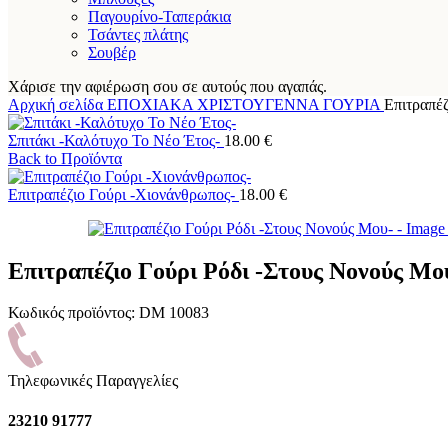
Παγουρίνο-Ταπεράκια
Τσάντες πλάτης
Σουβέρ
Χάρισε την αφιέρωση σου σε αυτούς που αγαπάς.
Αρχική σελίδα
ΕΠΟΧΙΑΚΑ
ΧΡΙΣΤΟΥΓΕΝΝΑ
ΓΟΥΡΙΑ
Επιτραπέζ
Σπιτάκι -Καλότυχο Το Νέο Έτος-
18.00
€
Back to Προϊόντα
Επιτραπέζιο Γούρι -Χιονάνθρωπος-
18.00
€
Επιτραπέζιο Γούρι Ρόδι -Στους Νονούς Μο
Κωδικός προϊόντος:
DM 10083
Τηλεφωνικές Παραγγελίες
23210 91777