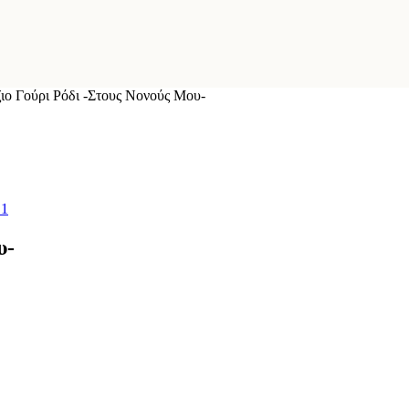
ιο Γούρι Ρόδι -Στους Νονούς Μου-
υ-