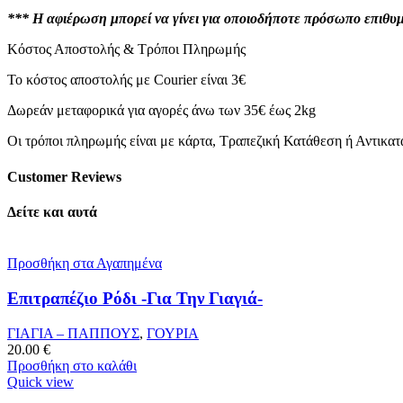
*** Η αφιέρωση μπορεί να γίνει για οποιοδήποτε πρόσωπο επιθυμ
Κόστος Αποστολής & Τρόποι Πληρωμής
Το κόστος αποστολής με Courier είναι 3€
Δωρεάν μεταφορικά για αγορές άνω των 35€ έως 2kg
Οι τρόποι πληρωμής είναι με κάρτα, Τραπεζική Κατάθεση ή Αντικα
Customer Reviews
Δείτε και αυτά
Προσθήκη στα Αγαπημένα
Επιτραπέζιο Ρόδι -Για Την Γιαγιά-
ΓΙΑΓΙΑ – ΠΑΠΠΟΥΣ
,
ΓΟΥΡΙΑ
20.00
€
Προσθήκη στο καλάθι
Quick view