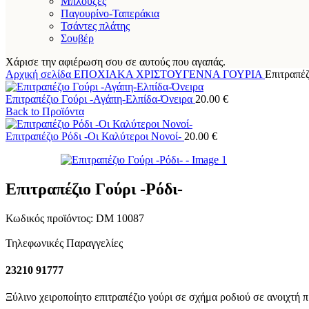
Μπλούζες
Παγουρίνο-Ταπεράκια
Τσάντες πλάτης
Σουβέρ
Χάρισε την αφιέρωση σου σε αυτούς που αγαπάς.
Αρχική σελίδα
ΕΠΟΧΙΑΚΑ
ΧΡΙΣΤΟΥΓΕΝΝΑ
ΓΟΥΡΙΑ
Επιτραπέζ
Επιτραπέζιο Γούρι -Αγάπη-Ελπίδα-Όνειρα
20.00
€
Back to Προϊόντα
Επιτραπέζιο Ρόδι -Οι Καλύτεροι Νονοί-
20.00
€
Επιτραπέζιο Γούρι -Ρόδι-
Κωδικός προϊόντος:
DM 10087
Τηλεφωνικές Παραγγελίες
23210 91777
Ξύλινο χειροποίητο επιτραπέζιο γούρι σε σχήμα ροδιού σε ανοιχτή 