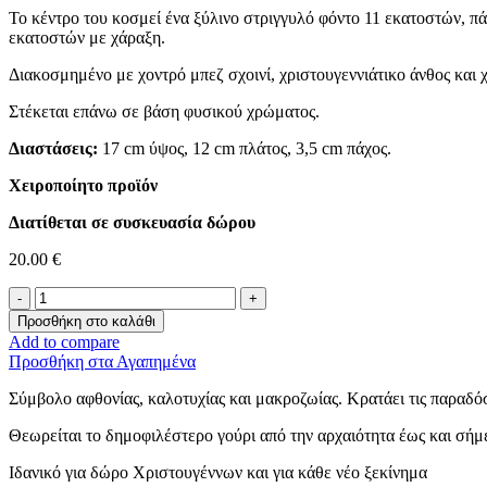
Το κέντρο του κοσμεί ένα ξύλινο στριγγυλό φόντο 11 εκατοστών, 
εκατοστών με χάραξη.
Διακοσμημένο με χοντρό μπεζ σχοινί, χριστουγεννιάτικο άνθος και 
Στέκεται επάνω σε βάση φυσικού χρώματος.
Διαστάσεις:
17 cm ύψος, 12 cm πλάτος, 3,5 cm πάχος.
Χειροποίητο προϊόν
Διατίθεται σε συσκευασία δώρου
20.00
€
Επιτραπέζιο
Γούρι
Προσθήκη στο καλάθι
-Ρόδι-
Add to compare
ποσότητα
Προσθήκη στα Αγαπημένα
Σύμβολο αφθονίας, καλοτυχίας και μακροζωίας. Κρατάει τις παραδόσ
Θεωρείται το δημοφιλέστερο γούρι από την αρχαιότητα έως και σήμ
Ιδανικό για δώρο Χριστουγέννων και για κάθε νέο ξεκίνημα