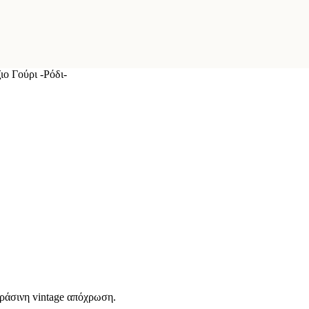
ιο Γούρι -Ρόδι-
πράσινη vintage απόχρωση.