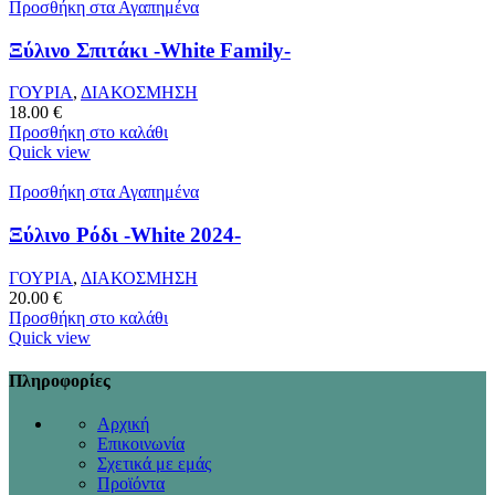
Προσθήκη στα Αγαπημένα
Ξύλινο Σπιτάκι -White Family-
ΓΟΥΡΙΑ
,
ΔΙΑΚΟΣΜΗΣΗ
18.00
€
Προσθήκη στο καλάθι
Quick view
Προσθήκη στα Αγαπημένα
Ξύλινο Ρόδι -White 2024-
ΓΟΥΡΙΑ
,
ΔΙΑΚΟΣΜΗΣΗ
20.00
€
Προσθήκη στο καλάθι
Quick view
Πληροφορίες
Αρχική
Επικοινωνία
Σχετικά με εμάς
Προϊόντα