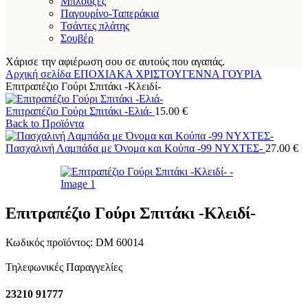
Μπλούζες
Παγουρίνο-Ταπεράκια
Τσάντες πλάτης
Σουβέρ
Χάρισε την αφιέρωση σου σε αυτούς που αγαπάς.
Αρχική σελίδα
ΕΠΟΧΙΑΚΑ
ΧΡΙΣΤΟΥΓΕΝΝΑ
ΓΟΥΡΙΑ
Επιτραπέζιο Γούρι Σπιτάκι -Κλειδί-
Επιτραπέζιο Γούρι Σπιτάκι -Ελιά-
15.00
€
Back to Προϊόντα
Πασχαλινή Λαμπάδα με Όνομα και Κούπα -99 ΝΥΧΤΕΣ-
27.00
€
Επιτραπέζιο Γούρι Σπιτάκι -Κλειδί-
Κωδικός προϊόντος:
DM 60014
Τηλεφωνικές Παραγγελίες
23210 91777