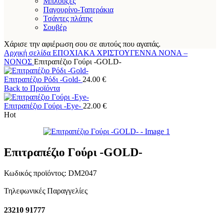
Μπλούζες
Παγουρίνο-Ταπεράκια
Τσάντες πλάτης
Σουβέρ
Χάρισε την αφιέρωση σου σε αυτούς που αγαπάς.
Αρχική σελίδα
ΕΠΟΧΙΑΚΑ
ΧΡΙΣΤΟΥΓΕΝΝΑ
ΝΟΝΑ –
ΝΟΝΟΣ
Επιτραπέζιο Γούρι -GOLD-
Επιτραπέζιο Ρόδι -Gold-
24.00
€
Back to Προϊόντα
Επιτραπέζιο Γούρι -Eye-
22.00
€
Hot
Επιτραπέζιο Γούρι -GOLD-
Κωδικός προϊόντος:
DM2047
Τηλεφωνικές Παραγγελίες
23210 91777