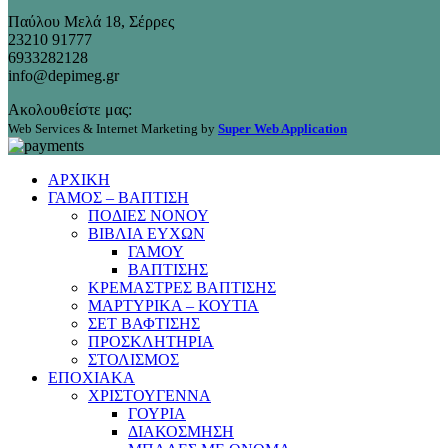
Παύλου Μελά 18, Σέρρες
23210 91777
6933282128
info@depimeg.gr
Ακολουθείστε μας:
Web Services & Internet Marketing by
Super Web Application
ΑΡΧΙΚΗ
ΓΑΜΟΣ – ΒΑΠΤΙΣΗ
ΠΟΔΙΕΣ ΝΟΝΟΥ
ΒΙΒΛΙΑ ΕΥΧΩΝ
ΓΑΜΟΥ
ΒΑΠΤΙΣΗΣ
ΚΡΕΜΑΣΤΡΕΣ ΒΑΠΤΙΣΗΣ
ΜΑΡΤΥΡΙΚΑ – ΚΟΥΤΙΑ
ΣΕΤ ΒΑΦΤΙΣΗΣ
ΠΡΟΣΚΛΗΤΗΡΙΑ
ΣΤΟΛΙΣΜΟΣ
ΕΠΟΧΙΑΚΑ
ΧΡΙΣΤΟΥΓΕΝΝΑ
ΓΟΥΡΙΑ
ΔΙΑΚΟΣΜΗΣΗ