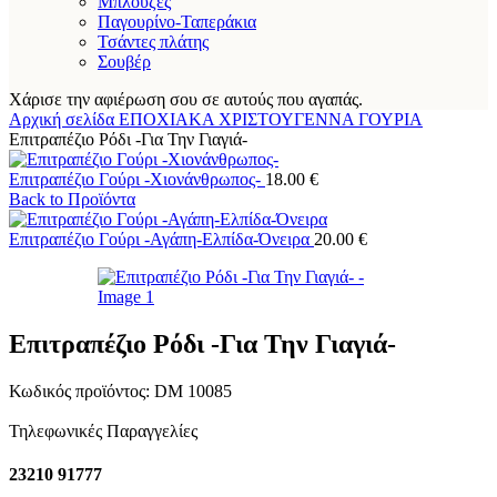
Μπλούζες
Παγουρίνο-Ταπεράκια
Τσάντες πλάτης
Σουβέρ
Χάρισε την αφιέρωση σου σε αυτούς που αγαπάς.
Αρχική σελίδα
ΕΠΟΧΙΑΚΑ
ΧΡΙΣΤΟΥΓΕΝΝΑ
ΓΟΥΡΙΑ
Επιτραπέζιο Ρόδι -Για Την Γιαγιά-
Επιτραπέζιο Γούρι -Χιονάνθρωπος-
18.00
€
Back to Προϊόντα
Επιτραπέζιο Γούρι -Αγάπη-Ελπίδα-Όνειρα
20.00
€
Επιτραπέζιο Ρόδι -Για Την Γιαγιά-
Κωδικός προϊόντος:
DM 10085
Τηλεφωνικές Παραγγελίες
23210 91777