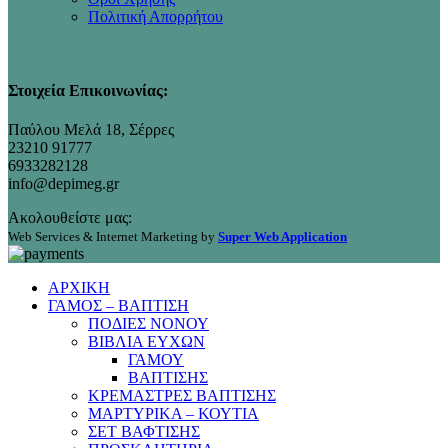
Πολιτική Απορρήτου
Στοιχεία Επικοινωνίας:
Παύλου Μελά 18, Σέρρες
23210 91777
6933282128
info@depimeg.gr
Ακολουθείστε μας:
Web Services & Internet Marketing by
Super Web Application
ΑΡΧΙΚΗ
ΓΑΜΟΣ – ΒΑΠΤΙΣΗ
ΠΟΔΙΕΣ ΝΟΝΟΥ
ΒΙΒΛΙΑ ΕΥΧΩΝ
ΓΑΜΟΥ
ΒΑΠΤΙΣΗΣ
ΚΡΕΜΑΣΤΡΕΣ ΒΑΠΤΙΣΗΣ
ΜΑΡΤΥΡΙΚΑ – ΚΟΥΤΙΑ
ΣΕΤ ΒΑΦΤΙΣΗΣ