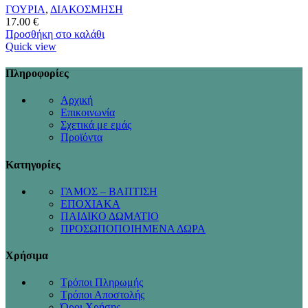
ΓΟΥΡΙΑ
,
ΔΙΑΚΟΣΜΗΣΗ
17.00
€
Προσθήκη στο καλάθι
Quick view
Πληροφορίες
Αρχική
Επικοινωνία
Σχετικά με εμάς
Προϊόντα
Κατηγορίες
ΓΑΜΟΣ – ΒΑΠΤΙΣΗ
ΕΠΟΧΙΑΚΑ
ΠΑΙΔΙΚΟ ΔΩΜΑΤΙΟ
ΠΡΟΣΩΠΟΠΟΙΗΜΕΝΑ ΔΩΡΑ
Χρήσιμα
Τρόποι Πληρωμής
Τρόποι Αποστολής
Όροι Χρήσης