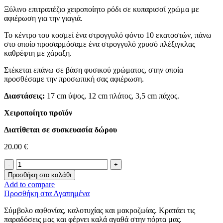
Ξύλινο επιτραπέζιο χειροποίητο ρόδι σε κυπαρισσί χρώμα με
αφιέρωση για την γιαγιά.
Το κέντρο του κοσμεί ένα στρογγυλό φόντο 10 εκατοστών, πάνω
στο οποίο προσαρμόσαμε ένα στρογγυλό χρυσό πλέξιγκλας
καθρέφτη με χάραξη.
Στέκεται επάνω σε βάση φυσικού χρώματος, στην οποία
προσθέσαμε την προσωπική σας αφιέρωση.
Διαστάσεις:
17 cm ύψος, 12 cm πλάτος, 3,5 cm πάχος.
Χειροποίητο προϊόν
Διατίθεται σε συσκευασία δώρου
20.00
€
Επιτραπέζιο
Ρόδι
Προσθήκη στο καλάθι
-Για
Add to compare
Την
Προσθήκη στα Αγαπημένα
Γιαγιά-
ποσότητα
Σύμβολο αφθονίας, καλοτυχίας και μακροζωίας. Κρατάει τις
παραδόσεις μας και φέρνει καλά αγαθά στην πόρτα μας.