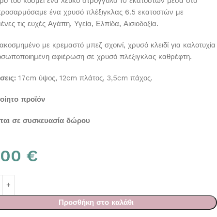
τρο του κοσμεί ένα λευκό στρογγυλό 10 εκατοστών μέσα στο
προσαρμόσαμε ένα χρυσό πλέξιγκλας 6.5 εκατοστών με
νες τις ευχές Αγάπη, Υγεία, Ελπίδα, Αισιοδοξία.
ιακοσμημένο με κρεμαστό μπεζ σχοινί, χρυσό κλειδί για καλοτυχία
οσωποποιημένη αφιέρωση σε χρυσό πλέξιγκλας καθρέφτη.
σεις:
17cm ύψος, 12cm πλάτος, 3,5cm πάχος.
οίητο προϊόν
εται σε συσκευασία δώρου
.00
€
Προσθήκη στο καλάθι