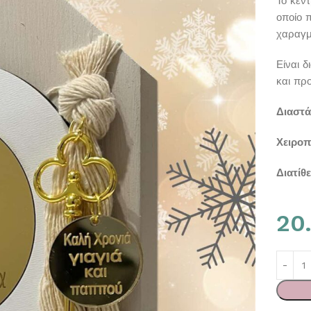
Το κέν
οποίο 
χαραγμέ
Είναι δ
και πρ
Διαστά
Χειροπ
Διατίθ
20