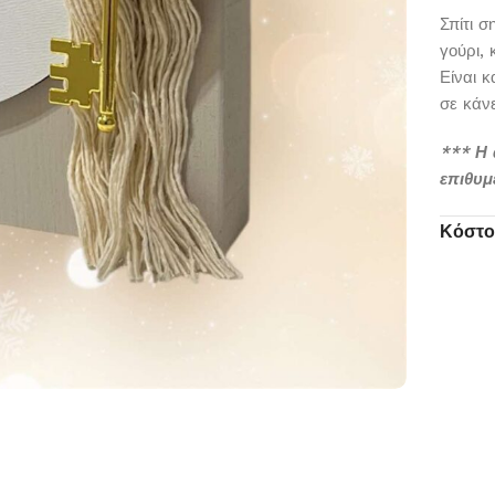
Σπίτι σ
γούρι, 
Είναι κ
σε κάνε
*** Η 
επιθυμε
Κόστο