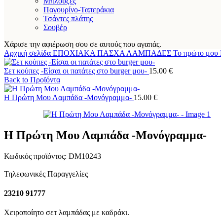
Μπλούζες
Παγουρίνο-Ταπεράκια
Τσάντες πλάτης
Σουβέρ
Χάρισε την αφιέρωση σου σε αυτούς που αγαπάς.
Αρχική σελίδα
ΕΠΟΧΙΑΚΑ
ΠΑΣΧΑ
ΛΑΜΠΑΔΕΣ
Το πρώτο μου
Σετ κούπες -Είσαι οι πατάτες στο burger μου-
15.00
€
Back to Προϊόντα
Η Πρώτη Μου Λαμπάδα -Μονόγραμμα-
15.00
€
Η Πρώτη Μου Λαμπάδα -Μονόγραμμα-
Κωδικός προϊόντος:
DM10243
Τηλεφωνικές Παραγγελίες
23210 91777
Χειροποίητο σετ λαμπάδας με καδράκι.