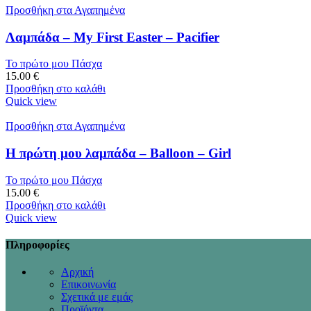
Προσθήκη στα Αγαπημένα
Λαμπάδα – My First Easter – Pacifier
Το πρώτο μου Πάσχα
15.00
€
Προσθήκη στο καλάθι
Quick view
Προσθήκη στα Αγαπημένα
Η πρώτη μου λαμπάδα – Balloon – Girl
Το πρώτο μου Πάσχα
15.00
€
Προσθήκη στο καλάθι
Quick view
Πληροφορίες
Αρχική
Επικοινωνία
Σχετικά με εμάς
Προϊόντα