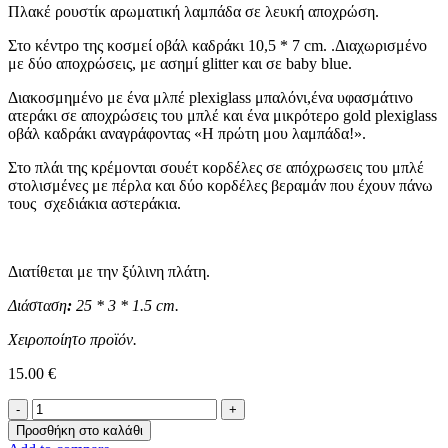
Πλακέ ρουστίκ αρωματική λαμπάδα σε λευκή αποχρώση.
Στο κέντρο της κοσμεί οβάλ καδράκι 10,5 * 7 cm. .Διαχωρισμένο
με δύο αποχρώσεις, με ασημί glitter και σε baby blue.
Διακοσμημένο με ένα μλπέ plexiglass μπαλόνι,ένα υφασμάτινο
ατεράκι σε αποχρώσεις του μπλέ και ένα μικρότερο gold plexiglass
οβάλ καδράκι αναγράφοντας «Η πρώτη μου λαμπάδα!».
Στο πλάι της κρέμονται σουέτ κορδέλες σε απόχρωσεις του μπλέ
στολισμένες με πέρλα και δύο κορδέλες βεραμάν που έχουν πάνω
τους σχεδιάκια αστεράκια.
Διατίθεται με την ξύλινη πλάτη.
Διάσταση
:
25 * 3 * 1.5 cm.
Χειροποίητο προϊόν.
15.00
€
Η
πρώτη
Προσθήκη στο καλάθι
μου