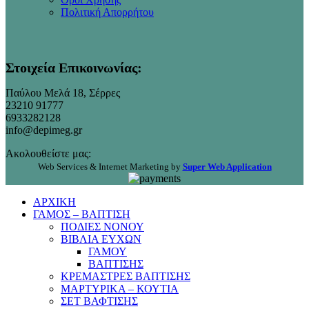
Πολιτική Απορρήτου
Στοιχεία Επικοινωνίας:
Παύλου Μελά 18, Σέρρες
23210 91777
6933282128
info@depimeg.gr
Ακολουθείστε μας:
Web Services & Internet Marketing by
Super Web Application
ΑΡΧΙΚΗ
ΓΑΜΟΣ – ΒΑΠΤΙΣΗ
ΠΟΔΙΕΣ ΝΟΝΟΥ
ΒΙΒΛΙΑ ΕΥΧΩΝ
ΓΑΜΟΥ
ΒΑΠΤΙΣΗΣ
ΚΡΕΜΑΣΤΡΕΣ ΒΑΠΤΙΣΗΣ
ΜΑΡΤΥΡΙΚΑ – ΚΟΥΤΙΑ
ΣΕΤ ΒΑΦΤΙΣΗΣ