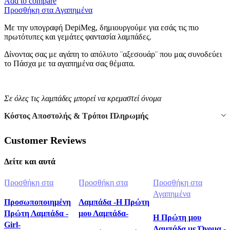
Add to compare
λαμπάδα
Προσθήκη στα Αγαπημένα
-
Balloon
Με την υπογραφή DepiMeg, δημιουργούμε για εσάς τις πιο
-
πρωτότυπες και γεμάτες φαντασία λαμπάδες.
Boy
ποσότητα
Δίνοντας σας με αγάπη το απόλυτο ¨αξεσουάρ¨ που μας συνοδεύει
το Πάσχα με τα αγαπημένα σας θέματα.
Σε όλες τις λαμπάδες μπορεί να κρεμαστεί όνομα
Κόστος Αποστολής & Τρόποι Πληρωμής
Customer Reviews
Δείτε και αυτά
Προσθήκη στα
Προσθήκη στα
Προσθήκη στα
Αγαπημένα
Αγαπημένα
Αγαπημένα
Προσωποποιημένη
Λαμπάδα -Η Πρώτη
Πρώτη Λαμπάδα -
μου Λαμπάδα-
Η Πρώτη μου
Girl-
Λαμπάδα με Όνομα -