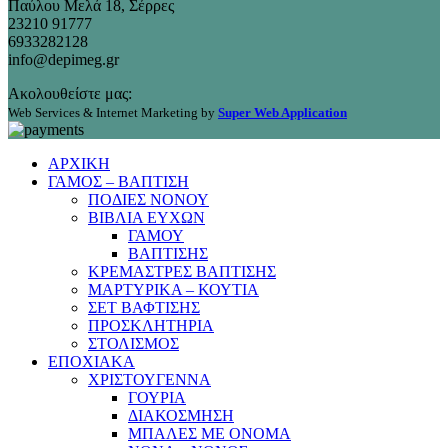
Παύλου Μελά 18, Σέρρες
23210 91777
6933282128
info@depimeg.gr
Ακολουθείστε μας:
Web Services & Internet Marketing by
Super Web Application
ΑΡΧΙΚΗ
ΓΑΜΟΣ – ΒΑΠΤΙΣΗ
ΠΟΔΙΕΣ ΝΟΝΟΥ
ΒΙΒΛΙΑ ΕΥΧΩΝ
ΓΑΜΟΥ
ΒΑΠΤΙΣΗΣ
ΚΡΕΜΑΣΤΡΕΣ ΒΑΠΤΙΣΗΣ
ΜΑΡΤΥΡΙΚΑ – ΚΟΥΤΙΑ
ΣΕΤ ΒΑΦΤΙΣΗΣ
ΠΡΟΣΚΛΗΤΗΡΙΑ
ΣΤΟΛΙΣΜΟΣ
ΕΠΟΧΙΑΚΑ
ΧΡΙΣΤΟΥΓΕΝΝΑ
ΓΟΥΡΙΑ
ΔΙΑΚΟΣΜΗΣΗ
ΜΠΑΛΕΣ ΜΕ ΟΝΟΜΑ