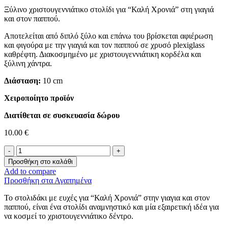
Ξύλινο χριστουγεννιάτικο στολίδι για “Καλή Χρονιά” στη γιαγιά
και στον παππού.
Αποτελείται από διπλό ξύλο και επάνω του βρίσκεται αφιέρωση
και φιγούρα με την γιαγιά και τον παππού σε χρυσό plexiglass
καθρέφτη. Διακοσμημένο με χριστουγεννιάτικη κορδέλα και
ξύλινη χάντρα.
Διάσταση:
10 cm
Χειροποίητο προϊόν
Διατίθεται σε συσκευασία δώρου
10.00
€
"Καλή
Χρονιά"
Προσθήκη στο καλάθι
Γιαγιά
Add to compare
και
Προσθήκη στα Αγαπημένα
Παππού
ποσότητα
Το στολιδάκι με ευχές για “Καλή Χρονιά” στην γιαγια και στον
παππού, είναι ένα στολίδι αναμνηστικό και μία εξαιρετική ιδέα για
να κοσμεί το χριστουγεννιάτικο δέντρο.