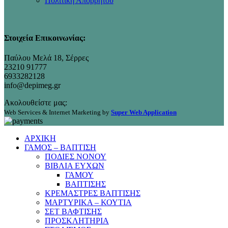
Πολιτική Απορρήτου
Στοιχεία Επικοινωνίας:
Παύλου Μελά 18, Σέρρες
23210 91777
6933282128
info@depimeg.gr
Ακολουθείστε μας:
Web Services & Internet Marketing by
Super Web Application
ΑΡΧΙΚΗ
ΓΑΜΟΣ – ΒΑΠΤΙΣΗ
ΠΟΔΙΕΣ ΝΟΝΟΥ
ΒΙΒΛΙΑ ΕΥΧΩΝ
ΓΑΜΟΥ
ΒΑΠΤΙΣΗΣ
ΚΡΕΜΑΣΤΡΕΣ ΒΑΠΤΙΣΗΣ
ΜΑΡΤΥΡΙΚΑ – ΚΟΥΤΙΑ
ΣΕΤ ΒΑΦΤΙΣΗΣ
ΠΡΟΣΚΛΗΤΗΡΙΑ