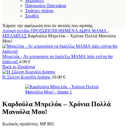
Μπλούζες
Παγουρίνο-Ταπεράκια
Τσάντες πλάτης
Σουβέρ
Χάρισε την αφιέρωση σου σε αυτούς που αγαπάς.
Αρχική σελίδα
ΠΡΟΣΩΠΟΠΟΙΗΜΕΝΑ ΔΩΡΑ
ΜΑΜΑ -
ΜΠΑΜΠΑΣ
Καρδούλα Μπρελόκ – Χρόνια Πολλά Μανούλα
Μου!
Μπρελόκ - Αν μπορούσα να διαλέξω ΜΑΜΑ πάλι εσένα θα
διάλεγα!
4.00
€
Back to Προϊόντα
Η Ξύλινη Κορνίζα Αγάπης
10.00
€
Καρδούλα Μπρελόκ – Χρόνια Πολλά
Μανούλα Μου!
Κωδικός προϊόντος:
MP 865