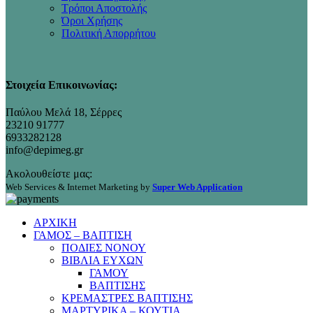
Τρόποι Αποστολής
Όροι Χρήσης
Πολιτική Απορρήτου
Στοιχεία Επικοινωνίας:
Παύλου Μελά 18, Σέρρες
23210 91777
6933282128
info@depimeg.gr
Ακολουθείστε μας:
Web Services & Internet Marketing by
Super Web Application
ΑΡΧΙΚΗ
ΓΑΜΟΣ – ΒΑΠΤΙΣΗ
ΠΟΔΙΕΣ ΝΟΝΟΥ
ΒΙΒΛΙΑ ΕΥΧΩΝ
ΓΑΜΟΥ
ΒΑΠΤΙΣΗΣ
ΚΡΕΜΑΣΤΡΕΣ ΒΑΠΤΙΣΗΣ
ΜΑΡΤΥΡΙΚΑ – ΚΟΥΤΙΑ