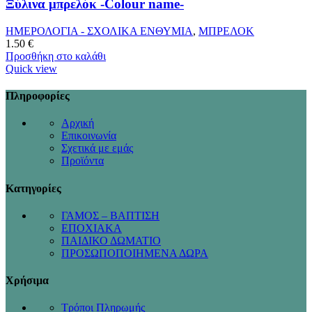
Ξύλινα μπρελόκ -Colour name-
ΗΜΕΡΟΛΟΓΙΑ - ΣΧΟΛΙΚΑ ΕΝΘΥΜΙΑ
,
ΜΠΡΕΛΟΚ
1.50
€
Προσθήκη στο καλάθι
Quick view
Πληροφορίες
Αρχική
Επικοινωνία
Σχετικά με εμάς
Προϊόντα
Κατηγορίες
ΓΑΜΟΣ – ΒΑΠΤΙΣΗ
ΕΠΟΧΙΑΚΑ
ΠΑΙΔΙΚΟ ΔΩΜΑΤΙΟ
ΠΡΟΣΩΠΟΠΟΙΗΜΕΝΑ ΔΩΡΑ
Χρήσιμα
Τρόποι Πληρωμής