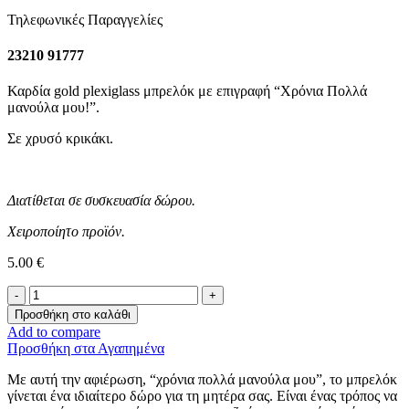
Τηλεφωνικές Παραγγελίες
23210 91777
Καρδία gold plexiglass μπρελόκ με επιγραφή “Χρόνια Πολλά
μανούλα μου!”.
Σε χρυσό κρικάκι.
Διατίθεται σε συσκευασία δώρου.
Χειροποίητο προϊόν.
5.00
€
Καρδούλα
Μπρελόκ
Προσθήκη στο καλάθι
-
Add to compare
Χρόνια
Προσθήκη στα Αγαπημένα
Πολλά
Μανούλα
Με αυτή την αφιέρωση, “χρόνια πολλά μανούλα μου”, το μπρελόκ
Μου!
γίνεται ένα ιδιαίτερο δώρο για τη μητέρα σας. Είναι ένας τρόπος να
ποσότητα