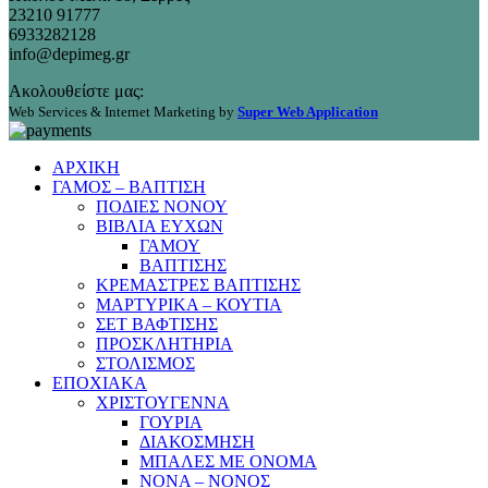
23210 91777
6933282128
info@depimeg.gr
Ακολουθείστε μας:
Web Services & Internet Marketing by
Super Web Application
ΑΡΧΙΚΗ
ΓΑΜΟΣ – ΒΑΠΤΙΣΗ
ΠΟΔΙΕΣ ΝΟΝΟΥ
ΒΙΒΛΙΑ ΕΥΧΩΝ
ΓΑΜΟΥ
ΒΑΠΤΙΣΗΣ
ΚΡΕΜΑΣΤΡΕΣ ΒΑΠΤΙΣΗΣ
ΜΑΡΤΥΡΙΚΑ – ΚΟΥΤΙΑ
ΣΕΤ ΒΑΦΤΙΣΗΣ
ΠΡΟΣΚΛΗΤΗΡΙΑ
ΣΤΟΛΙΣΜΟΣ
ΕΠΟΧΙΑΚΑ
ΧΡΙΣΤΟΥΓΕΝΝΑ
ΓΟΥΡΙΑ
ΔΙΑΚΟΣΜΗΣΗ
ΜΠΑΛΕΣ ΜΕ ΟΝΟΜΑ
ΝΟΝΑ – ΝΟΝΟΣ