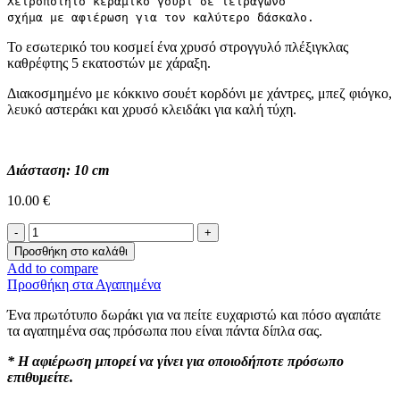
Χειροποίητο κεραμικό γούρι σε τετράγωνο
σχήμα με αφιέρωση για τoν καλύτερo δάσκαλο.
Το εσωτερικό του κοσμεί ένα χρυσό στρογγυλό πλέξιγκλας
καθρέφτης 5 εκατοστών με χάραξη.
Διακοσμημένο με κόκκινο σουέτ κορδόνι με χάντρες, μπεζ φιόγκο,
λευκό αστεράκι και χρυσό κλειδάκι για καλή τύχη.
Διάσταση: 10 cm
10.00
€
Κεραμικό
Γούρι
Προσθήκη στο καλάθι
-
Add to compare
Teacher-
Προσθήκη στα Αγαπημένα
ποσότητα
Ένα πρωτότυπο δωράκι για να πείτε ευχαριστώ και πόσο αγαπάτε
τα αγαπημένα σας πρόσωπα που είναι πάντα δίπλα σας.
* Η αφιέρωση μπορεί να γίνει για οποιοδήποτε πρόσωπο
επιθυμείτε.