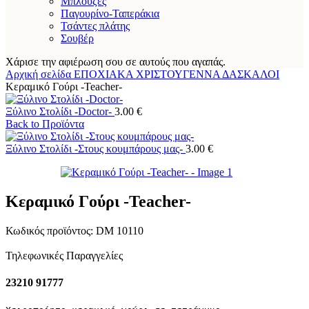
Μπλούζες
Παγουρίνο-Ταπεράκια
Τσάντες πλάτης
Σουβέρ
Χάρισε την αφιέρωση σου σε αυτούς που αγαπάς.
Αρχική σελίδα
ΕΠΟΧΙΑΚΑ
ΧΡΙΣΤΟΥΓΕΝΝΑ
ΔΑΣΚΑΛΟΙ
Κεραμικό Γούρι -Teacher-
Ξύλινο Στολίδι -Doctor-
3.00
€
Back to Προϊόντα
Ξύλινο Στολίδι -Στους κουμπάρους μας-
3.00
€
Κεραμικό Γούρι -Teacher-
Κωδικός προϊόντος:
DM 10110
Τηλεφωνικές Παραγγελίες
23210 91777