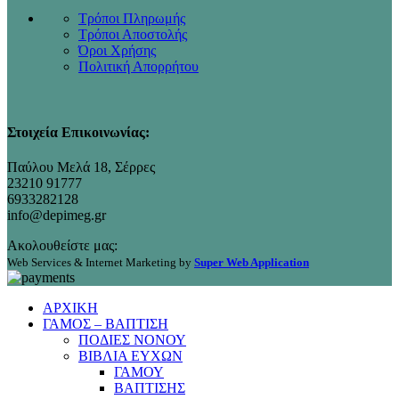
Τρόποι Πληρωμής
Τρόποι Αποστολής
Όροι Χρήσης
Πολιτική Απορρήτου
Στοιχεία Επικοινωνίας:
Παύλου Μελά 18, Σέρρες
23210 91777
6933282128
info@depimeg.gr
Ακολουθείστε μας:
Web Services & Internet Marketing by
Super Web Application
ΑΡΧΙΚΗ
ΓΑΜΟΣ – ΒΑΠΤΙΣΗ
ΠΟΔΙΕΣ ΝΟΝΟΥ
ΒΙΒΛΙΑ ΕΥΧΩΝ
ΓΑΜΟΥ
ΒΑΠΤΙΣΗΣ