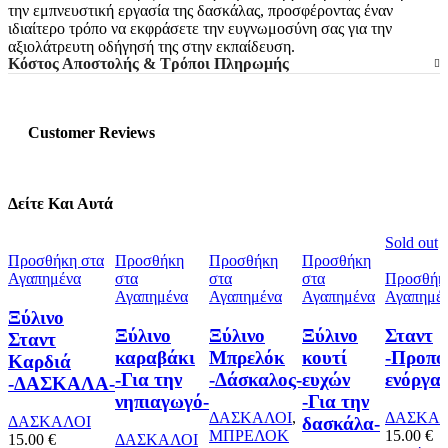
την εμπνευστική εργασία της δασκάλας, προσφέροντας έναν
ιδιαίτερο τρόπο να εκφράσετε την ευγνωμοσύνη σας για την
αξιολάτρευτη οδήγησή της στην εκπαίδευση.
Κόστος Αποστολής & Τρόποι Πληρωμής
Customer Reviews
Δείτε Και Αυτά
Sold out
Προσθήκη στα
Προσθήκη
Προσθήκη
Προσθήκη
Αγαπημένα
στα
στα
στα
Προσθήκ
Αγαπημένα
Αγαπημένα
Αγαπημένα
Αγαπημέ
Ξύλινο
Ξύλινο
Ξύλινο
Ξύλινο
Σταντ
Σταντ
καραβάκι
Μπρελόκ
κουτί
-Προπο
Καρδιά
-Για την
-Δάσκαλος-
ευχών
ενόργαν
-ΔΑΣΚΑΛΑ-
νηπιαγωγό-
-Για την
ΔΑΣΚΑΛΟΙ
,
ΔΑΣΚΑΛ
δασκάλα-
ΔΑΣΚΑΛΟΙ
ΜΠΡΕΛΟΚ
15.00
€
15.00
€
ΔΑΣΚΑΛΟΙ