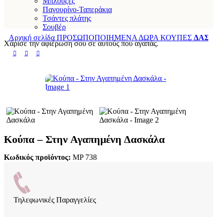
Μπλούζες
Παγουρίνο-Ταπεράκια
Τσάντες πλάτης
Σουβέρ
Αρχική σελίδα
ΠΡΟΣΩΠΟΠΟΙΗΜΕΝΑ ΔΩΡΑ
ΚΟΥΠΕΣ
ΔΑΣΚ
Χάρισε την αφιέρωση σου σε αυτούς που αγαπάς.
Κούπα – Στην Αγαπημένη Δασκάλα
Κωδικός προϊόντος:
MP 738
Τηλεφωνικές Παραγγελίες