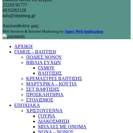
23210 91777
6933282128
info@depimeg.gr
Ακολουθείστε μας:
Web Services & Internet Marketing by
Super Web Application
ΑΡΧΙΚΗ
ΓΑΜΟΣ – ΒΑΠΤΙΣΗ
ΠΟΔΙΕΣ ΝΟΝΟΥ
ΒΙΒΛΙΑ ΕΥΧΩΝ
ΓΑΜΟΥ
ΒΑΠΤΙΣΗΣ
ΚΡΕΜΑΣΤΡΕΣ ΒΑΠΤΙΣΗΣ
ΜΑΡΤΥΡΙΚΑ – ΚΟΥΤΙΑ
ΣΕΤ ΒΑΦΤΙΣΗΣ
ΠΡΟΣΚΛΗΤΗΡΙΑ
ΣΤΟΛΙΣΜΟΣ
ΕΠΟΧΙΑΚΑ
ΧΡΙΣΤΟΥΓΕΝΝΑ
ΓΟΥΡΙΑ
ΔΙΑΚΟΣΜΗΣΗ
ΜΠΑΛΕΣ ΜΕ ΟΝΟΜΑ
ΝΟΝΑ – ΝΟΝΟΣ