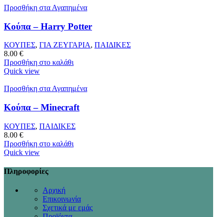
Προσθήκη στα Αγαπημένα
Κούπα – Harry Potter
ΚΟΥΠΕΣ
,
ΓΙΑ ΖΕΥΓΑΡΙΑ
,
ΠΑΙΔΙΚΕΣ
8.00
€
Προσθήκη στο καλάθι
Quick view
Προσθήκη στα Αγαπημένα
Κούπα – Minecraft
ΚΟΥΠΕΣ
,
ΠΑΙΔΙΚΕΣ
8.00
€
Προσθήκη στο καλάθι
Quick view
Πληροφορίες
Αρχική
Επικοινωνία
Σχετικά με εμάς
Προϊόντα