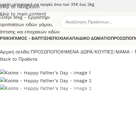
ωρεάν μεταφορικά για αγορές άνω των 35€ έως 2kg
Skip to navigation
Skip to main content
ΡΧΙΚΗ
ΓΑΜΟΣ – ΒΑΠΤΙΣΗ
ΕΠΟΧΙΑΚΑ
ΠΑΙΔΙΚΟ ΔΩΜΑΤΙΟ
ΠΡΟΣΩΠΟΠ
Αρχική σελίδα
ΠΡΟΣΩΠΟΠΟΙΗΜΕΝΑ ΔΩΡΑ
ΚΟΥΠΕΣ
ΜΑΜΑ -
Back to Προϊόντα