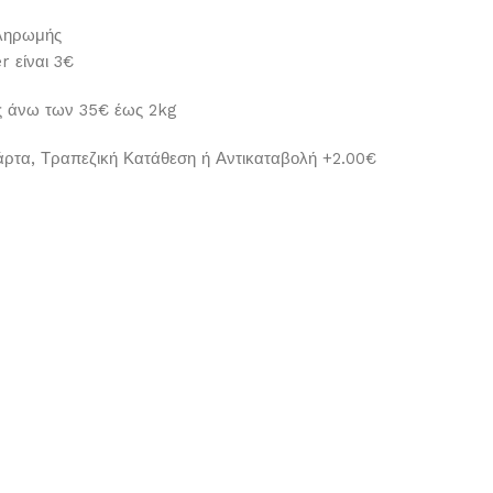
Πληρωμής
r είναι 3€
ς άνω των 35€ έως 2kg
κάρτα, Τραπεζική Κατάθεση ή Αντικαταβολή +2.00€