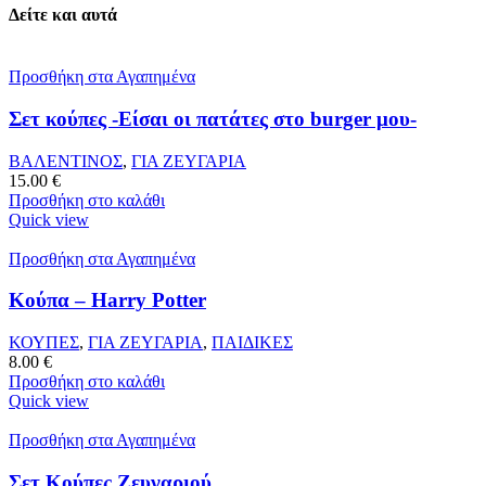
Δείτε και αυτά
Προσθήκη στα Αγαπημένα
Σετ κούπες -Είσαι οι πατάτες στο burger μου-
ΒΑΛΕΝΤΙΝΟΣ
,
ΓΙΑ ΖΕΥΓΑΡΙΑ
15.00
€
Προσθήκη στο καλάθι
Quick view
Προσθήκη στα Αγαπημένα
Κούπα – Harry Potter
ΚΟΥΠΕΣ
,
ΓΙΑ ΖΕΥΓΑΡΙΑ
,
ΠΑΙΔΙΚΕΣ
8.00
€
Προσθήκη στο καλάθι
Quick view
Προσθήκη στα Αγαπημένα
Σετ Κούπες Ζευγαριού