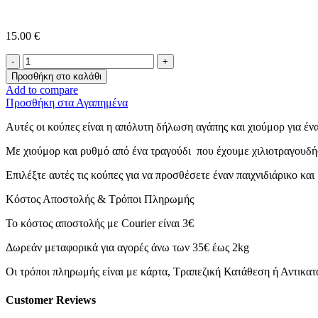
15.00
€
Κούπες
Σετ
Προσθήκη στο καλάθι
-
Add to compare
Για
Προσθήκη στα Αγαπημένα
τα
Τζουτζούκια
Αυτές οι κούπες είναι η απόλυτη δήλωση αγάπης και χιούμορ για ένα
ποσότητα
Με χιούμορ και ρυθμό από ένα τραγούδι που έχουμε χιλιοτραγουδή
Επιλέξτε αυτές τις κούπες για να προσθέσετε έναν παιχνιδιάρικο κα
Κόστος Αποστολής & Τρόποι Πληρωμής
Το κόστος αποστολής με Courier είναι 3€
Δωρεάν μεταφορικά για αγορές άνω των 35€ έως 2kg
Οι τρόποι πληρωμής είναι με κάρτα, Τραπεζική Κατάθεση ή Αντικα
Customer Reviews