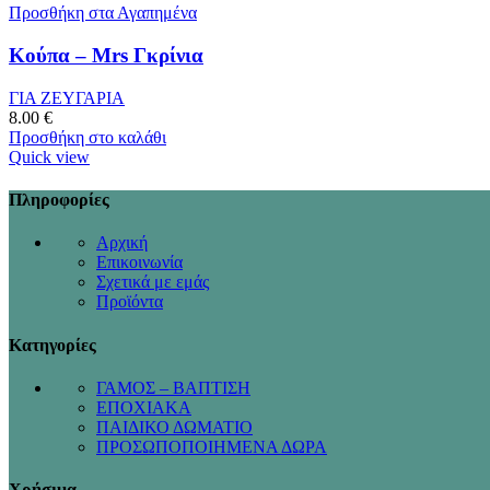
Προσθήκη στα Αγαπημένα
Κούπα – Mrs Γκρίνια
ΓΙΑ ΖΕΥΓΑΡΙΑ
8.00
€
Προσθήκη στο καλάθι
Quick view
Πληροφορίες
Αρχική
Επικοινωνία
Σχετικά με εμάς
Προϊόντα
Κατηγορίες
ΓΑΜΟΣ – ΒΑΠΤΙΣΗ
ΕΠΟΧΙΑΚΑ
ΠΑΙΔΙΚΟ ΔΩΜΑΤΙΟ
ΠΡΟΣΩΠΟΠΟΙΗΜΕΝΑ ΔΩΡΑ
Χρήσιμα