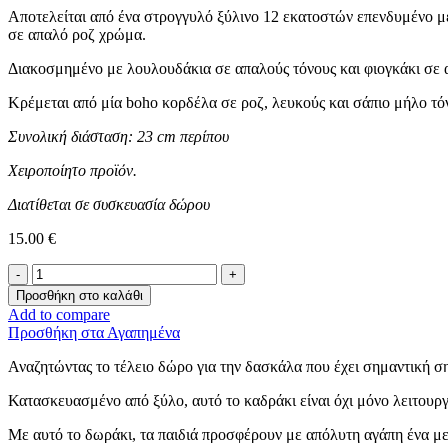
Αποτελείται από ένα στρογγυλό ξύλινο 12 εκατοστών επενδυμένο μ
σε απαλό ροζ χρώμα.
Διακοσμημένο με λουλουδάκια σε απαλούς τόνους και φιογκάκι σε 
Κρέμεται από μία boho κορδέλα σε ροζ, λευκούς και σάπιο μήλο τό
Συνολική διάσταση: 23 cm περίπου
Χειροποίητο προϊόν.
Διατίθεται σε συσκευασία δώρου
15.00
€
Κρεμαστό
καδράκι
Προσθήκη στο καλάθι
για
Add to compare
την
Προσθήκη στα Αγαπημένα
δασκάλα
ποσότητα
Αναζητώντας το τέλειο δώρο για την δασκάλα που έχει σημαντική ση
Κατασκευασμένο από ξύλο, αυτό το καδράκι είναι όχι μόνο λειτουργ
Με αυτό το δωράκι, τα παιδιά προσφέρουν με απόλυτη αγάπη ένα μ