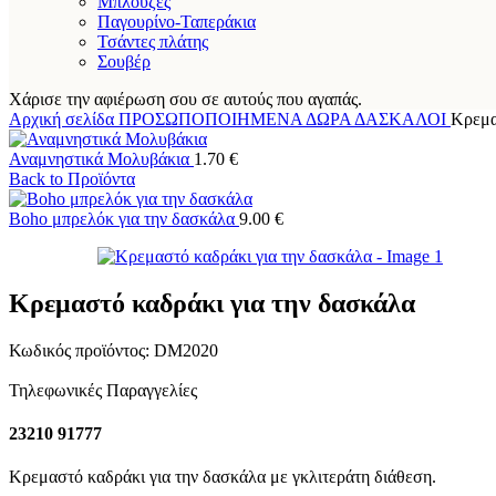
Μπλούζες
Παγουρίνο-Ταπεράκια
Τσάντες πλάτης
Σουβέρ
Χάρισε την αφιέρωση σου σε αυτούς που αγαπάς.
Αρχική σελίδα
ΠΡΟΣΩΠΟΠΟΙΗΜΕΝΑ ΔΩΡΑ
ΔΑΣΚΑΛΟΙ
Κρεμα
Αναμνηστικά Μολυβάκια
1.70
€
Back to Προϊόντα
Boho μπρελόκ για την δασκάλα
9.00
€
Κρεμαστό καδράκι για την δασκάλα
Κωδικός προϊόντος:
DM2020
Τηλεφωνικές Παραγγελίες
23210 91777
Κρεμαστό καδράκι για την δασκάλα με γκλιτεράτη διάθεση.