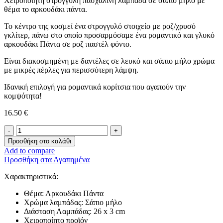
Χειροποίητη στρογγυλή πασχαλινή λαμπάδα σε σάπιο μήλο με
θέμα το αρκουδάκι πάντα.
Το κέντρο της κοσμεί ένα στρογγυλό στοιχείο με ροζ/χρυσό
γκλίτερ, πάνω στο οποίο προσαρμόσαμε ένα ρομαντικό και γλυκό
αρκουδάκι Πάντα σε ροζ παστέλ φόντο.
Είναι διακοσμημένη με δαντέλες σε λευκό και σάπιο μήλο χρώμα
με μικρές πέρλες για περισσότερη λάμψη.
Ιδανική επιλογή για ρομαντικά κορίτσια που αγαπούν την
κομψότητα!
16.50
€
Λαμπάδα
-Αρκουδάκι
Προσθήκη στο καλάθι
Πάντα-
Add to compare
ποσότητα
Προσθήκη στα Αγαπημένα
Χαρακτηριστικά:
Θέμα: Αρκουδάκι Πάντα
Χρώμα λαμπάδας: Σάπιο μήλο
Διάσταση Λαμπάδας: 26 x 3 cm
Χειροποίητο προϊόν