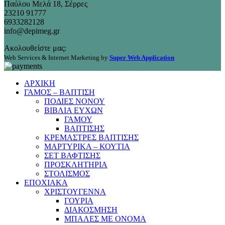
Παύλου Μελά 18, Σέρρες
23210 91777
6933282128
info@depimeg.gr
Ακολουθείστε μας:
Web Services & Internet Marketing by
Super Web Application
ΑΡΧΙΚΗ
ΓΑΜΟΣ – ΒΑΠΤΙΣΗ
ΠΟΔΙΕΣ ΝΟΝΟΥ
ΒΙΒΛΙΑ ΕΥΧΩΝ
ΓΑΜΟΥ
ΒΑΠΤΙΣΗΣ
ΚΡΕΜΑΣΤΡΕΣ ΒΑΠΤΙΣΗΣ
ΜΑΡΤΥΡΙΚΑ – ΚΟΥΤΙΑ
ΣΕΤ ΒΑΦΤΙΣΗΣ
ΠΡΟΣΚΛΗΤΗΡΙΑ
ΣΤΟΛΙΣΜΟΣ
ΕΠΟΧΙΑΚΑ
ΧΡΙΣΤΟΥΓΕΝΝΑ
ΓΟΥΡΙΑ
ΔΙΑΚΟΣΜΗΣΗ
ΜΠΑΛΕΣ ΜΕ ΟΝΟΜΑ