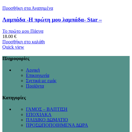
Προσθήκη στα Αγαπημένα
Λαμπάδα -Η πρώτη μου λαμπάδα- Star –
Το πρώτο μου Πάσχα
18.00
€
Προσθήκη στο καλάθι
Quick view
Πληροφορίες
Αρχική
Επικοινωνία
Σχετικά με εμάς
Προϊόντα
Κατηγορίες
ΓΑΜΟΣ – ΒΑΠΤΙΣΗ
ΕΠΟΧΙΑΚΑ
ΠΑΙΔΙΚΟ ΔΩΜΑΤΙΟ
ΠΡΟΣΩΠΟΠΟΙΗΜΕΝΑ ΔΩΡΑ