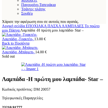
Μπλούζες
Παγουρίνο-Ταπεράκια
Τσάντες πλάτης
Σουβέρ
Χάρισε την αφιέρωση σου σε αυτούς που αγαπάς.
Αρχική σελίδα
ΕΠΟΧΙΑΚΑ
ΠΑΣΧΑ
ΛΑΜΠΑΔΕΣ
Το πρώτο
μου Πάσχα
Λαμπάδα -Η πρώτη μου λαμπάδα- Star –
Λαμπάδα -Τρακτέρ-
13.00
€
Back to Προϊόντα
Λαμπάδα -Μπάρμπι-
14.00
€
Sold out
Λαμπάδα -Η πρώτη μου λαμπάδα- Star –
Κωδικός προϊόντος:
DM 20057
Τηλεφωνικές Παραγγελίες
23210 91777