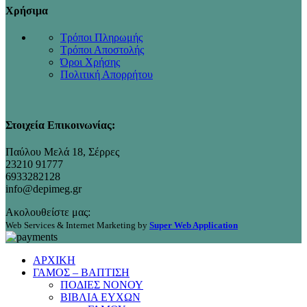
Χρήσιμα
Τρόποι Πληρωμής
Τρόποι Αποστολής
Όροι Χρήσης
Πολιτική Απορρήτου
Στοιχεία Επικοινωνίας:
Παύλου Μελά 18, Σέρρες
23210 91777
6933282128
info@depimeg.gr
Ακολουθείστε μας:
Web Services & Internet Marketing by
Super Web Application
ΑΡΧΙΚΗ
ΓΑΜΟΣ – ΒΑΠΤΙΣΗ
ΠΟΔΙΕΣ ΝΟΝΟΥ
ΒΙΒΛΙΑ ΕΥΧΩΝ