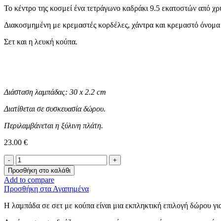
Το κέντρο της κοσμεί ένα τετράγωνο καδράκι 9.5 εκατοστών από χρ
Διακοσμημένη με κρεμαστές κορδέλες, χάντρα και κρεμαστό όνομα 
Σετ και η λευκή κούπα.
Διάσταση λαμπάδας: 30 x 2.2 cm
Διατίθεται σε συσκευασία δώρου.
Περιλαμβάνεται η ξύλινη πλάτη.
23.00
€
Λαμπάδα
με
Προσθήκη στο καλάθι
κούπα
Add to compare
-Μικρά
Προσθήκη στα Αγαπημένα
Τερατάκια-
ποσότητα
Η λαμπάδα σε σετ με κούπα είναι μια εκπληκτική επιλογή δώρου γι