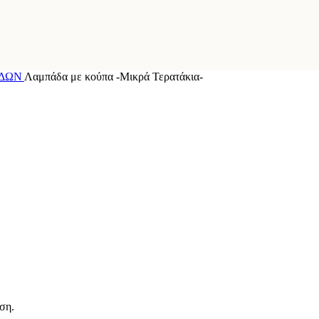
ΑΔΩΝ
Λαμπάδα με κούπα -Μικρά Τερατάκια-
ση.