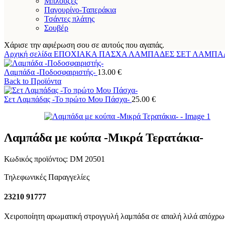
Μπλούζες
Παγουρίνο-Ταπεράκια
Τσάντες πλάτης
Σουβέρ
Χάρισε την αφιέρωση σου σε αυτούς που αγαπάς.
Αρχική σελίδα
ΕΠΟΧΙΑΚΑ
ΠΑΣΧΑ
ΛΑΜΠΑΔΕΣ
ΣΕΤ ΛΑΜΠ
Λαμπάδα -Ποδοσφαιριστής-
13.00
€
Back to Προϊόντα
Σετ Λαμπάδας -Το πρώτο Μου Πάσχα-
25.00
€
Λαμπάδα με κούπα -Μικρά Τερατάκια-
Κωδικός προϊόντος:
DM 20501
Τηλεφωνικές Παραγγελίες
23210 91777
Χειροποίητη αρωματική στρογγυλή λαμπάδα σε απαλή λιλά απόχρω