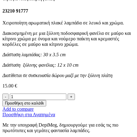
23210 91777
Χειροποίητη αρωματική πλακέ λαμπάδα σε λευκό και χρώμα.
Διακοσμημένη με μια ξύλινη ποδοσφαιρική φανέλα σε μαύρο και
κίτρινο χρώμα με όνομα και νούμερο παίκτη και κρεμαστές
κορδέλες σε μαύρο και κίτρινο χρώμα.
Διάσταση λαμπάδας: 30 x 3.5 cm
Διάσταση ξύλινης φανέλας: 12 x 10 cm
Διατίθεται σε συσκευασία δώρου μαζί με την ξύλινη πλάτη
15.00
€
Λαμπάδα
με
Προσθήκη στο καλάθι
όνομα
Add to compare
-Ποδοσφαιρική
Προσθήκη στα Αγαπημένα
Φανέλα-
ποσότητα
Με την υπογραφή DepiMeg, δημιουργούμε για εσάς τις πιο
πρωτότυπες και γεμάτες φαντασία λαμπάδες.