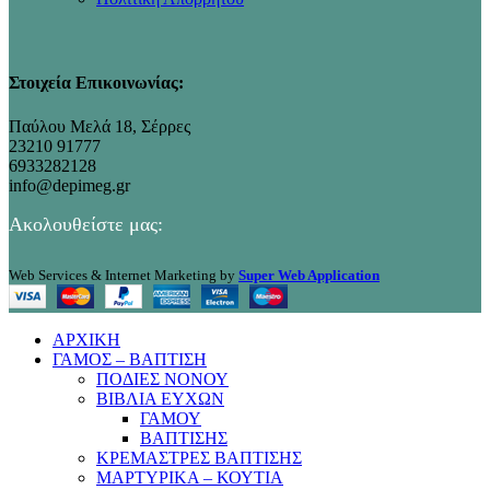
Στοιχεία Επικοινωνίας:
Παύλου Μελά 18, Σέρρες
23210 91777
6933282128
info@depimeg.gr
Ακολουθείστε μας:
Web Services & Internet Marketing by
Super Web Application
ΑΡΧΙΚΗ
ΓΑΜΟΣ – ΒΑΠΤΙΣΗ
ΠΟΔΙΕΣ ΝΟΝΟΥ
ΒΙΒΛΙΑ ΕΥΧΩΝ
ΓΑΜΟΥ
ΒΑΠΤΙΣΗΣ
ΚΡΕΜΑΣΤΡΕΣ ΒΑΠΤΙΣΗΣ
ΜΑΡΤΥΡΙΚΑ – ΚΟΥΤΙΑ