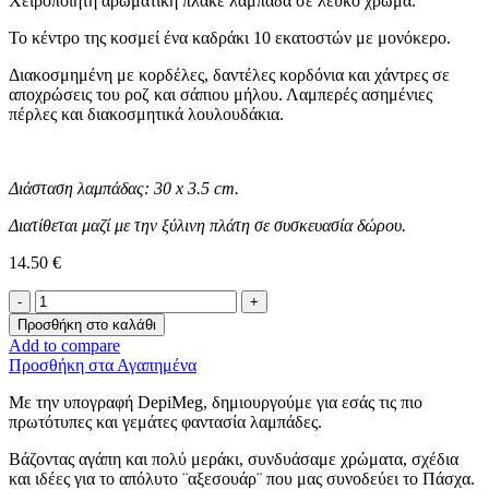
Χειροποίητη αρωματική πλακέ λαμπάδα σε λευκό χρώμα.
Το κέντρο της κοσμεί ένα καδράκι 10 εκατοστών με μονόκερο.
Διακοσμημένη με κορδέλες, δαντέλες κορδόνια και χάντρες σε
αποχρώσεις του ροζ και σάπιου μήλου. Λαμπερές ασημένιες
πέρλες και διακοσμητικά λουλουδάκια.
Διάσταση λαμπάδας: 30 x 3.5 cm.
Διατίθεται μαζί με την ξύλινη πλάτη σε συσκευασία δώρου.
14.50
€
Λαμπάδα
-Μονόκερος-
Προσθήκη στο καλάθι
ποσότητα
Add to compare
Προσθήκη στα Αγαπημένα
Με την υπογραφή DepiMeg, δημιουργούμε για εσάς τις πιο
πρωτότυπες και γεμάτες φαντασία λαμπάδες.
Βάζοντας αγάπη και πολύ μεράκι, συνδυάσαμε χρώματα, σχέδια
και ιδέες για το απόλυτο ¨αξεσουάρ¨ που μας συνοδεύει το Πάσχα.