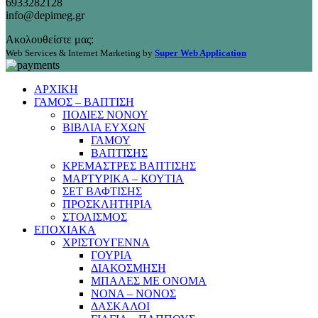
6933282128
info@depimeg.gr
Ακολουθείστε μας:
Web Services & Internet Marketing by
Super Web Application
ΑΡΧΙΚΗ
ΓΑΜΟΣ – ΒΑΠΤΙΣΗ
ΠΟΔΙΕΣ ΝΟΝΟΥ
ΒΙΒΛΙΑ ΕΥΧΩΝ
ΓΑΜΟΥ
ΒΑΠΤΙΣΗΣ
ΚΡΕΜΑΣΤΡΕΣ ΒΑΠΤΙΣΗΣ
ΜΑΡΤΥΡΙΚΑ – ΚΟΥΤΙΑ
ΣΕΤ ΒΑΦΤΙΣΗΣ
ΠΡΟΣΚΛΗΤΗΡΙΑ
ΣΤΟΛΙΣΜΟΣ
ΕΠΟΧΙΑΚΑ
ΧΡΙΣΤΟΥΓΕΝΝΑ
ΓΟΥΡΙΑ
ΔΙΑΚΟΣΜΗΣΗ
ΜΠΑΛΕΣ ΜΕ ΟΝΟΜΑ
ΝΟΝΑ – ΝΟΝΟΣ
ΔΑΣΚΑΛΟΙ