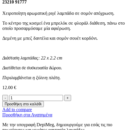
23210 91777
Χειροποίητη αρωματική ριγέ λαμπάδα σε σομόν απόχρωση.
Το κέντρο της κοσμεί ένα μπρελόκ σε φλοράλ διάθεση, πάνω στο
οποίο προσαρμόσαμε μία αφιέρωση.
Δεμένη με μπεζ δαντέλα και σομόν σουέτ κορδόνι.
Διάσταση λαμπάδας: 22 x 2.2 cm
Διατίθεται σε συσκευασία δώρου.
Περιλαμβάνεται η ξύλινη πλάτη.
12.00
€
Λαμπάδα
Μπρελόκ
Προσθήκη στο καλάθι
-
Add to compare
Love
Προσθήκη στα Αγαπημένα
With
All
Με την υπογραφή DepiMeg, δημιουργούμε για εσάς τις πιο
Your
πρωτότυπες και γεμάτες φαντασία λαμπάδες.