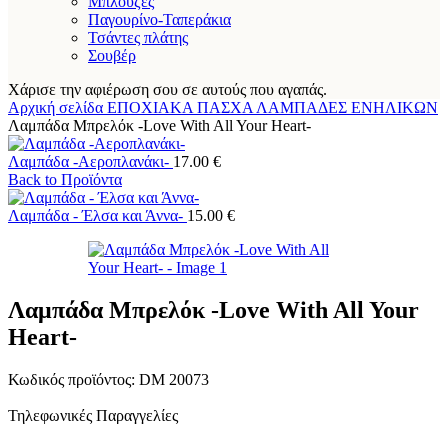
Μπλούζες
Παγουρίνο-Ταπεράκια
Τσάντες πλάτης
Σουβέρ
Χάρισε την αφιέρωση σου σε αυτούς που αγαπάς.
Αρχική σελίδα
ΕΠΟΧΙΑΚΑ
ΠΑΣΧΑ
ΛΑΜΠΑΔΕΣ
ΕΝΗΛΙΚΩΝ
Λαμπάδα Μπρελόκ -Love With All Your Heart-
Λαμπάδα -Αεροπλανάκι-
17.00
€
Back to Προϊόντα
Λαμπάδα - Έλσα και Άννα-
15.00
€
Λαμπάδα Μπρελόκ -Love With All Your
Heart-
Κωδικός προϊόντος:
DM 20073
Τηλεφωνικές Παραγγελίες