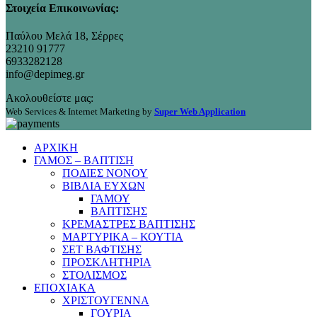
Στοιχεία Επικοινωνίας:
Παύλου Μελά 18, Σέρρες
23210 91777
6933282128
info@depimeg.gr
Ακολουθείστε μας:
Web Services & Internet Marketing by
Super Web Application
ΑΡΧΙΚΗ
ΓΑΜΟΣ – ΒΑΠΤΙΣΗ
ΠΟΔΙΕΣ ΝΟΝΟΥ
ΒΙΒΛΙΑ ΕΥΧΩΝ
ΓΑΜΟΥ
ΒΑΠΤΙΣΗΣ
ΚΡΕΜΑΣΤΡΕΣ ΒΑΠΤΙΣΗΣ
ΜΑΡΤΥΡΙΚΑ – ΚΟΥΤΙΑ
ΣΕΤ ΒΑΦΤΙΣΗΣ
ΠΡΟΣΚΛΗΤΗΡΙΑ
ΣΤΟΛΙΣΜΟΣ
ΕΠΟΧΙΑΚΑ
ΧΡΙΣΤΟΥΓΕΝΝΑ
ΓΟΥΡΙΑ