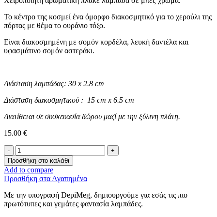
Χειροποίητη αρωματική πλακέ λαμπάδα σε μπεζ χρώμα.
Το κέντρο της κοσμεί ένα όμορφο διακοσμητικό για το χερούλι της
πόρτας με θέμα το ουράνιο τόξο.
Είναι διακοσμημένη με σομόν κορδέλα, λευκή δαντέλα και
υφασμάτινο σομόν αστεράκι.
Διάσταση λαμπάδας: 30 x 2.8 cm
Διάσταση διακοσμητικού : 15 cm x 6.5 cm
Διατίθεται σε συσκευασία δώρου μαζί με την ξύλινη πλάτη.
15.00
€
Λαμπάδα
-Ουράνιο
Προσθήκη στο καλάθι
Τόξο-
Add to compare
ποσότητα
Προσθήκη στα Αγαπημένα
Με την υπογραφή DepiMeg, δημιουργούμε για εσάς τις πιο
πρωτότυπες και γεμάτες φαντασία λαμπάδες.