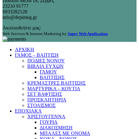
Παύλου Μελά 18, Σέρρες
23210 91777
6933282128
info@depimeg.gr
Ακολουθείστε μας:
Web Services & Internet Marketing by
Super Web Application
ΑΡΧΙΚΗ
ΓΑΜΟΣ – ΒΑΠΤΙΣΗ
ΠΟΔΙΕΣ ΝΟΝΟΥ
ΒΙΒΛΙΑ ΕΥΧΩΝ
ΓΑΜΟΥ
ΒΑΠΤΙΣΗΣ
ΚΡΕΜΑΣΤΡΕΣ ΒΑΠΤΙΣΗΣ
ΜΑΡΤΥΡΙΚΑ – ΚΟΥΤΙΑ
ΣΕΤ ΒΑΦΤΙΣΗΣ
ΠΡΟΣΚΛΗΤΗΡΙΑ
ΣΤΟΛΙΣΜΟΣ
ΕΠΟΧΙΑΚΑ
ΧΡΙΣΤΟΥΓΕΝΝΑ
ΓΟΥΡΙΑ
ΔΙΑΚΟΣΜΗΣΗ
ΜΠΑΛΕΣ ΜΕ ΟΝΟΜΑ
ΝΟΝΑ – ΝΟΝΟΣ