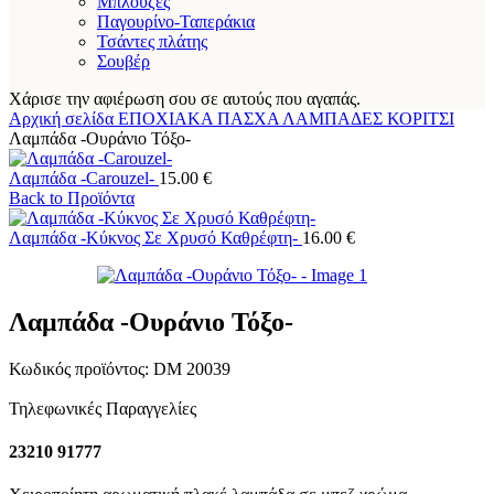
Μπλούζες
Παγουρίνο-Ταπεράκια
Τσάντες πλάτης
Σουβέρ
Χάρισε την αφιέρωση σου σε αυτούς που αγαπάς.
Αρχική σελίδα
ΕΠΟΧΙΑΚΑ
ΠΑΣΧΑ
ΛΑΜΠΑΔΕΣ
ΚΟΡΙΤΣΙ
Λαμπάδα -Ουράνιο Τόξο-
Λαμπάδα -Carouzel-
15.00
€
Back to Προϊόντα
Λαμπάδα -Κύκνος Σε Χρυσό Καθρέφτη-
16.00
€
Λαμπάδα -Ουράνιο Τόξο-
Κωδικός προϊόντος:
DM 20039
Τηλεφωνικές Παραγγελίες
23210 91777