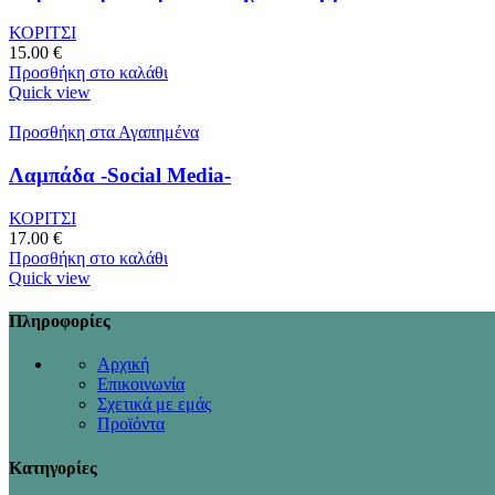
ΚΟΡΙΤΣΙ
15.00
€
Προσθήκη στο καλάθι
Quick view
Προσθήκη στα Αγαπημένα
Λαμπάδα -Social Media-
ΚΟΡΙΤΣΙ
17.00
€
Προσθήκη στο καλάθι
Quick view
Πληροφορίες
Αρχική
Επικοινωνία
Σχετικά με εμάς
Προϊόντα
Κατηγορίες