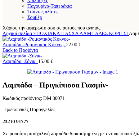
Μπλούζες
Παγουρίνο-Ταπεράκια
Τσάντες πλάτης
Σουβέρ
Χάρισε την αφιέρωση σου σε αυτούς που αγαπάς.
Αρχική σελίδα
ΕΠΟΧΙΑΚΑ
ΠΑΣΧΑ
ΛΑΜΠΑΔΕΣ
ΚΟΡΙΤΣΙ
Λαμπ
Λαμπάδα -Ρομαντικός Κύκνος-
22.00
€
Back to Προϊόντα
Λαμπάδα -Σόνικ-
15.00
€
Λαμπάδα – Πριγκίπισσα Γιασμίν-
Κωδικός προϊόντος:
DM 80071
Τηλεφωνικές Παραγγελίες
23210 91777
Χειροποίητη πασχαλινή λαμπάδα διακοσμημένη με εντυπωσιακό ξύλι